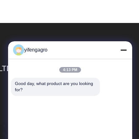
yifengagro
 LTD
4:13 PM
Good day, what product are you looking 
Snelkoppelingen
for?
Bedrijfprofiel
Fabrieksreis
Kwaliteitscontrole
Sitemap