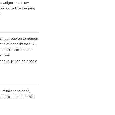
es weigeren als uw
 op uw veilige toegang
.
ngsmaatregelen te nemen
 niet beperkt tot SSL,
 of uitbesteders die
nen van
ankelijk van de positie
 minderjarig bent,
ebruiken of informatie