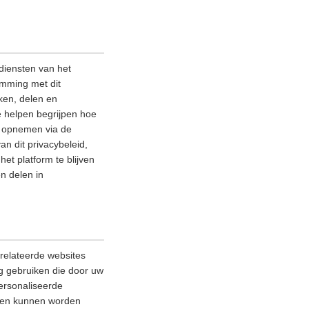
diensten van het
emming met dit
ken, delen en
e helpen begrijpen hoe
ns opnemen via de
an dit privacybeleid,
et platform te blijven
n delen in
relateerde websites
ag gebruiken die door uw
ersonaliseerde
lleen kunnen worden