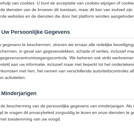
hulp van cookies. U kunt de acceptatie van cookies wijzigen of cooki
de diensten van de browser dit toestaan, maar dit kan van invloed zijn
eerde websites en de diensten die door het platform worden aangeboden
 Uw Persoonlijke Gegevens
w gegevens te beschermen, streven we ernaar alle redelijke beveiligi
ermen, in geval van gegevenslekken, schade of verlies, inclusief maar
g, gegevenscentrumtoegangscontrole. We beheren ook strikt werknemers
steld aan uw informatie, inclusief maar niet beperkt tot het onderteke
omsten met hen, het nemen van verschillende autoriteitscontroles afh
 activiteiten.
Minderjarigen
de bescherming van de persoonlijke gegevens van minderjarigen. Als u
d te vragen dit privacybeleid zorgvuldig te lezen en onze diensten te g
 met toestemming van uw voogd.