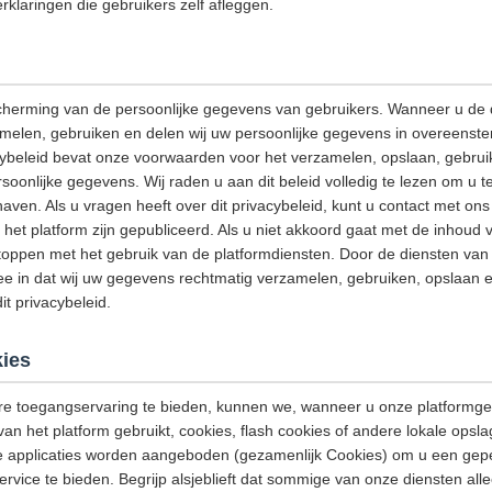
rklaringen die gebruikers zelf afleggen.
cherming van de persoonlijke gegevens van gebruikers. Wanneer u de 
amelen, gebruiken en delen wij uw persoonlijke gegevens in overeenst
acybeleid bevat onze voorwaarden voor het verzamelen, opslaan, gebrui
onlijke gegevens. Wij raden u aan dit beleid volledig te lezen om u t
aven. Als u vragen heeft over dit privacybeleid, kunt u contact met o
het platform zijn gepubliceerd. Als u niet akkoord gaat met de inhoud v
stoppen met het gebruik van de platformdiensten. Door de diensten van h
e in dat wij uw gegevens rechtmatig verzamelen, gebruiken, opslaan e
t privacybeleid.
ies
e toegangservaring te bieden, kunnen we, wanneer u onze platformge
van het platform gebruikt, cookies, flash cookies of andere lokale opsl
e applicaties worden aangeboden (gezamenlijk Cookies) om u een gep
ervice te bieden. Begrijp alsjeblieft dat sommige van onze diensten a