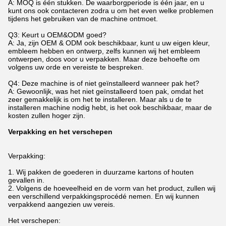
A: MOQ is één stukken. De waarborgperiode is één jaar, en u
kunt ons ook contacteren zodra u om het even welke problemen
tijdens het gebruiken van de machine ontmoet.
Q3: Keurt u OEM&ODM goed?
A: Ja, zijn OEM & ODM ook beschikbaar, kunt u uw eigen kleur,
embleem hebben en ontwerp, zelfs kunnen wij het embleem
ontwerpen, doos voor u verpakken. Maar deze behoefte om
volgens uw orde en vereiste te bespreken.
Q4: Deze machine is of niet geïnstalleerd wanneer pak het?
A: Gewoonlijk, was het niet geïnstalleerd toen pak, omdat het
zeer gemakkelijk is om het te installeren. Maar als u de te
installeren machine nodig hebt, is het ook beschikbaar, maar de
kosten zullen hoger zijn.
Verpakking en het verschepen
Verpakking:
1.
Wij pakken de goederen in duurzame kartons of houten
gevallen in.
2. Volgens de hoeveelheid en de vorm van het product, zullen wij
een verschillend verpakkingsprocédé nemen. En wij kunnen
verpakkend aangezien uw vereis.
Het verschepen: