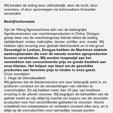
Wij konden de lading door uitdrukkelijk, door de lucht, door
overzees, of door spoorwegen via betrouwbare forwarder
verzenden.
Bedrijfsinformatie
Zijn de Yifeng Agromachines één van de belangrijke
Agroleveranciers van machinesproducten in China, Dongya-
greep twee van de machinesgroep fabriek dietot de leiding
rijstfabrikant, molen, kafsnijder, dorser, schiller, enz. maakt. Wij
hebben rijke ervaring voor globale kleinhandels en in het groot.
Gevestigd in Leshan, Dongya-hebben de Machines stabiele
aankoopkanalen die over de meeste soorten agroproducten
kunnen verstrekken. Wij worden toegewijd aan het
verstrekken van concurrerende prijs en goede kwaliteit aan
onze klanten. Het helpen van klant om de geschikte
producten aan favoriete prijs te vinden is onze geest.
Onze voordelen:
1. Hoge de Dienstkwaliteit
Wij geloven dat de klantenservice ons zeer belangrijk werk is, en
proberen constant om de verwachtingen van cliënten te
overschrijden. En wij hebben meer dan 10 jaar van kostbare
ervaring in de uitvoer overzee. Wij begrijpen de behoeften van de
gehele markt en zijn altijd bij machte om kopers van de recentste
producten voor hun verschillende gebieden te voorzien. Voorts
ontwikkelt ons ontwerpteam en verbetert constant elke sery, en is
altijd op de vooruitzichten voor wenselijke nieuwe punten.