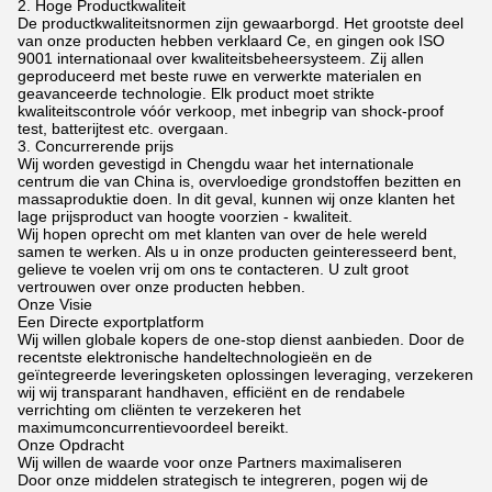
2. Hoge Productkwaliteit
De productkwaliteitsnormen zijn gewaarborgd. Het grootste deel
van onze producten hebben verklaard Ce, en gingen ook ISO
9001 internationaal over kwaliteitsbeheersysteem. Zij allen
geproduceerd met beste ruwe en verwerkte materialen en
geavanceerde technologie. Elk product moet strikte
kwaliteitscontrole vóór verkoop, met inbegrip van shock-proof
test, batterijtest etc. overgaan.
3. Concurrerende prijs
Wij worden gevestigd in Chengdu waar het internationale
centrum die van China is, overvloedige grondstoffen bezitten en
massaproduktie doen. In dit geval, kunnen wij onze klanten het
lage prijsproduct van hoogte voorzien - kwaliteit.
Wij hopen oprecht om met klanten van over de hele wereld
samen te werken. Als u in onze producten geinteresseerd bent,
gelieve te voelen vrij om ons te contacteren. U zult groot
vertrouwen over onze producten hebben.
Onze Visie
Een Directe exportplatform
Wij willen globale kopers de one-stop dienst aanbieden. Door de
recentste elektronische handeltechnologieën en de
geïntegreerde leveringsketen oplossingen leveraging, verzekeren
wij wij transparant handhaven, efficiënt en de rendabele
verrichting om cliënten te verzekeren het
maximumconcurrentievoordeel bereikt.
Onze Opdracht
Wij willen de waarde voor onze Partners maximaliseren
Door onze middelen strategisch te integreren, pogen wij de