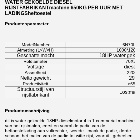
WATER GEKOELDE DIESEL
RIJSTFABRIKANTmachine 650KG PER UUR MET
LADINGSheftoestel
Productenparameter
ModelNumber
6N70L-
Afmeting (L×W×H)
1000*1200
Geschatte macht
18HP water gekoe
Roldiameter
70X31
Voltage
diesel
Assnelheid
2200r
Netto gewicht
295
Productiviteit
≥650k
Structuurstijl van
Los:make
rijstfabrikant
Productomschrijving
dit is water gekoelde 18HP-dieselmotor 4 in 1 commerial machine
van het rijstmalen, eerst en vooral de padie van de
heftoestellading aan vultrechter, tweede: maak de padie,
derde
schoon: het malen van de padie tot witte rijst, vooruit: geheel en