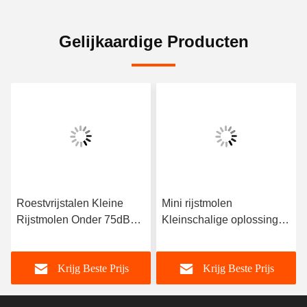
Gelijkaardige Producten
Roestvrijstalen Kleine
Mini rijstmolen
Rijstmolen Onder 75dB
Kleinschalige oplossing
Geluid voor Kleine
onder 75 dB
Verwerking & Vermaling
geluidsniveau voor
Krijg Beste Prijs
Krijg Beste Prijs
compacte rijstinstallaties