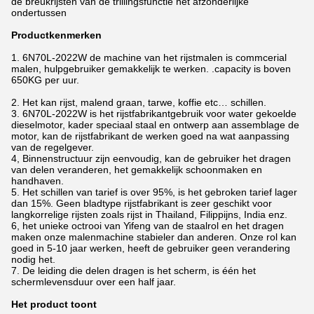
de breukrijsten van de trillingsfunctie het afzonderlijke
ondertussen
Productkenmerken
1.
6N70L-2022W de machine van het rijstmalen is commcerial
malen, hulpgebruiker gemakkelijk te werken. .capacity is boven
650KG per uur.
2. Het kan rijst, malend graan, tarwe, koffie etc… schillen.
3. 6N70L-2022W is het rijstfabrikantgebruik voor water gekoelde
dieselmotor, kader speciaal staal en ontwerp aan assemblage de
motor, kan de rijstfabrikant de werken goed na wat aanpassing
van de regelgever.
4, Binnenstructuur zijn eenvoudig, kan de gebruiker het dragen
van delen veranderen, het gemakkelijk schoonmaken en
handhaven.
5. Het schillen van tarief is over 95%, is het gebroken tarief lager
dan 15%. Geen bladtype rijstfabrikant is zeer geschikt voor
langkorrelige rijsten zoals rijst in Thailand, Filippijns, India enz.
6, het unieke octrooi van Yifeng van de staalrol en het dragen
maken onze malenmachine stabieler dan anderen. Onze rol kan
goed in 5-10 jaar werken, heeft de gebruiker geen verandering
nodig het.
7. De leiding die delen dragen is het scherm, is één het
schermlevensduur over een half jaar.
Het product toont