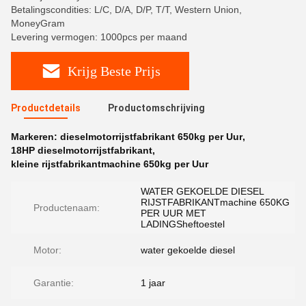
Betalingscondities: L/C, D/A, D/P, T/T, Western Union,
MoneyGram
Levering vermogen: 1000pcs per maand
Krijg Beste Prijs
Productdetails
Productomschrijving
Markeren:
dieselmotorrijstfabrikant 650kg per Uur
,
18HP dieselmotorrijstfabrikant
,
kleine rijstfabrikantmachine 650kg per Uur
WATER GEKOELDE DIESEL
RIJSTFABRIKANTmachine 650KG
Productenaam:
PER UUR MET
LADINGSheftoestel
Motor:
water gekoelde diesel
Garantie:
1 jaar