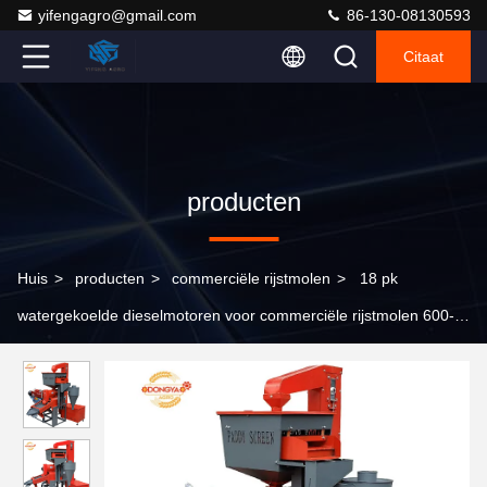
yifengagro@gmail.com
86-130-08130593
Citaat
producten
Huis
>
producten
>
commerciële rijstmolen
>
18 pk
watergekoelde dieselmotoren voor commerciële rijstmolen 600-
650 kg/uur voor kleine verwerkingen