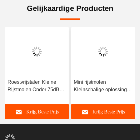
Gelijkaardige Producten
Roestvrijstalen Kleine
Mini rijstmolen
Rijstmolen Onder 75dB
Kleinschalige oplossing
Geluid voor Kleine
onder 75 dB
Verwerking & Vermaling
geluidsniveau voor
Krijg Beste Prijs
Krijg Beste Prijs
compacte rijstinstallaties