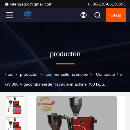
yifengagro@gmail.com
86-130-08130593
Citaat
producten
Huis
>
producten
>
commerciële rijstmolen
>
Compacte 7,5
kW 380 V gecombineerde rijstmolenmachine 700 kg/u
1000x500x1000 mm ruimtebesparend ontwerp