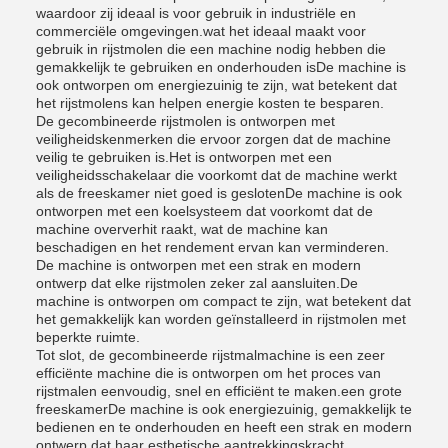
waardoor zij ideaal is voor gebruik in industriële en
commerciële omgevingen.wat het ideaal maakt voor
gebruik in rijstmolen die een machine nodig hebben die
gemakkelijk te gebruiken en onderhouden isDe machine is
ook ontworpen om energiezuinig te zijn, wat betekent dat
het rijstmolens kan helpen energie kosten te besparen.
De gecombineerde rijstmolen is ontworpen met
veiligheidskenmerken die ervoor zorgen dat de machine
veilig te gebruiken is.Het is ontworpen met een
veiligheidsschakelaar die voorkomt dat de machine werkt
als de freeskamer niet goed is geslotenDe machine is ook
ontworpen met een koelsysteem dat voorkomt dat de
machine oververhit raakt, wat de machine kan
beschadigen en het rendement ervan kan verminderen.
De machine is ontworpen met een strak en modern
ontwerp dat elke rijstmolen zeker zal aansluiten.De
machine is ontworpen om compact te zijn, wat betekent dat
het gemakkelijk kan worden geïnstalleerd in rijstmolen met
beperkte ruimte.
Tot slot, de gecombineerde rijstmalmachine is een zeer
efficiënte machine die is ontworpen om het proces van
rijstmalen eenvoudig, snel en efficiënt te maken.een grote
freeskamerDe machine is ook energiezuinig, gemakkelijk te
bedienen en te onderhouden en heeft een strak en modern
ontwerp dat haar esthetische aantrekkingskracht