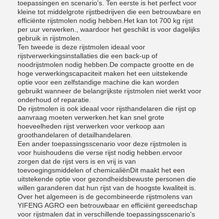
toepassingen en scenario's. Ten eerste is het perfect voor
kleine tot middelgrote rijstbedrijven die een betrouwbare en
efficiënte rijstmolen nodig hebben.Het kan tot 700 kg rijst
per uur verwerken., waardoor het geschikt is voor dagelijks
gebruik in rijstmolen.
Ten tweede is deze rijstmolen ideaal voor
rijstverwerkingsinstallaties die een back-up of
noodrijstmolen nodig hebben.De compacte grootte en de
hoge verwerkingscapaciteit maken het een uitstekende
optie voor een zelfstandige machine die kan worden
gebruikt wanneer de belangrijkste rijstmolen niet werkt voor
onderhoud of reparatie.
De rijstmolen is ook ideaal voor rijsthandelaren die rijst op
aanvraag moeten verwerken.het kan snel grote
hoeveelheden rijst verwerken voor verkoop aan
groothandelaren of detailhandelaren.
Een ander toepassingsscenario voor deze rijstmolen is
voor huishoudens die verse rijst nodig hebben.ervoor
zorgen dat de rijst vers is en vrij is van
toevoegingsmiddelen of chemicaliënDit maakt het een
uitstekende optie voor gezondheidsbewuste personen die
willen garanderen dat hun rijst van de hoogste kwaliteit is.
Over het algemeen is de gecombineerde rijstmolens van
YIFENG AGRO een betrouwbaar en efficiënt gereedschap
voor rijstmalen dat in verschillende toepassingsscenario's