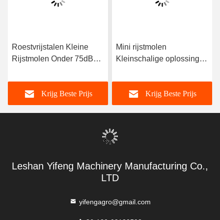
Roestvrijstalen Kleine
Mini rijstmolen
Rijstmolen Onder 75dB
Kleinschalige oplossing
Geluid voor Kleine
onder 75 dB
Verwerking & Vermaling
geluidsniveau voor
Krijg Beste Prijs
Krijg Beste Prijs
compacte rijstinstallaties
Leshan Yifeng Machinery Manufacturing Co.,
LTD
yifengagro@gmail.com