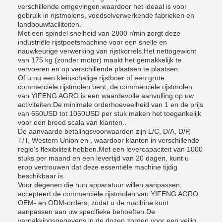
verschillende omgevingen.waardoor het ideaal is voor
gebruik in rijstmolens, voedselverwerkende fabrieken en
landbouwfaciliteiten.
Met een spindel snelheid van 2800 r/min zorgt deze
industriële rijstpoetsmachine voor een snelle en
nauwkeurige verwerking van rijstkorrels.Het nettogewicht
van 175 kg (zonder motor) maakt het gemakkelijk te
vervoeren en op verschillende plaatsen te plaatsen.
Of u nu een kleinschalige rijstboer of een grote
commerciële rijstmolen bent, de commerciële rijstmolen
van YIFENG AGRO is een waardevolle aanvulling op uw
activiteiten.De minimale orderhoeveelheid van 1 en de prijs
van 650USD tot 1050USD per stuk maken het toegankelijk
voor een breed scala van klanten..
De aanvaarde betalingsvoorwaarden zijn L/C, D/A, D/P,
T/T, Western Union en , waardoor klanten in verschillende
regio's flexibiliteit hebben.Met een levercapaciteit van 1000
stuks per maand en een levertijd van 20 dagen, kunt u
erop vertrouwen dat deze essentiële machine tijdig
beschikbaar is.
Voor degenen die hun apparatuur willen aanpassen,
accepteert de commerciële rijstmolen van YIFENG AGRO
OEM- en ODM-orders, zodat u de machine kunt
aanpassen aan uw specifieke behoeften.De
verpakkingsgegevens in de dozen zorgen voor een veilig