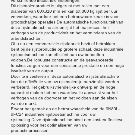
verschillende industriële instellingen.
Dit rijstmolenproduct is uitgerust met rollen met een
diameter van 80X310 mm en kan tot 800 kg rijst per uur
verwerken, waardoor het een betrouwbare keuze is voor
grootschalige operaties.De automatische functionaliteit van
deze rijstmalmachine stroomlijnt het malproces, het
verhogen van de productiviteit en het verminderen van de
arbeidskrachten.
Of u nu een commerciële rijstfabriek bezit of betrokken
bent bij de rijstproductie op grotere schaal, deze industriële
rijstpoetsmachine kan efficiënt aan uw behoeften
voldoen.De robuuste constructie en de geavanceerde
functies zorgen voor een consistente prestatie en een hoge
kwaliteit van de output.
Door te investeren in deze automatische rijstmalmachine
kan de efficiëntie van uw rijstmolenlijn aanzienlijk worden
verbeterd.Het gebruiksvriendelijke ontwerp en de hoge
capaciteit maken het een waardevolle aanwinst voor het
verhogen van de doorvoer en het voldoen aan de eisen
van de markt.
Ervaar het gemak en de betrouwbaarheid van de 6N80L-
9FC24 industriële rijstpoetsmachine voor uw
rijstmaling.Deze rijstmalmachine biedt een kosteneffectieve
oplossing voor het optimaliseren van uw
productieprocessen.