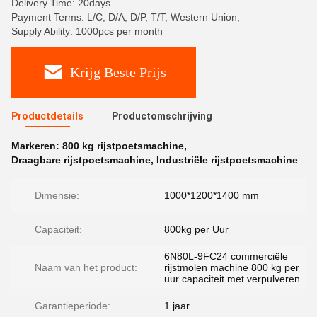
Delivery Time: 20days
Payment Terms: L/C, D/A, D/P, T/T, Western Union,
Supply Ability: 1000pcs per month
Krijg Beste Prijs
Productdetails
Productomschrijving
Markeren:
800 kg rijstpoetsmachine
,
Draagbare rijstpoetsmachine
,
Industriële rijstpoetsmachine
Dimensie:
1000*1200*1400 mm
Capaciteit:
800kg per Uur
6N80L-9FC24 commerciële
Naam van het product:
rijstmolen machine 800 kg per
uur capaciteit met verpulveren
Garantieperiode:
1 jaar