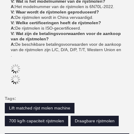
V: Wat is het modelnummer van de rijstmolen?
A:
Het modelnummer van de rijstmolen is 6N70L-2022.
V: Waar wordt de rijstmolen geproduceerd?
A:
De rijstmolen wordt in China vervaardigd.
V: Welke certificeringen heeft de rijstmolen?
A:
De rijstmolen is ISO-gecertificeerd.
V: Wat zijn de betalingsvoorwaarden voor de aankoop
van de rijstmolen?
A:
De beschikbare betalingsvoorwaarden voor de aankoop
van de rijstmolen zijn L/C, D/A, D/P, T/T, Western Union en
.
Tags:
Lift matched rijst molen machine
700 kg/h capaciteit rijstmolen
Draagbare rijstmolen