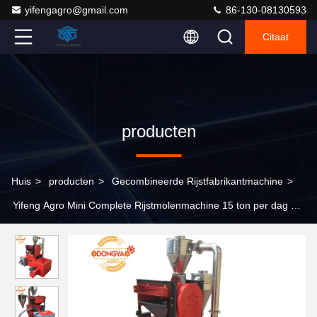
yifengagro@gmail.com
86-130-08130593
Citaat
producten
Huis
>
producten
>
Gecombineerde Rijstfabrikantmachine
>
Yifeng Agro Mini Complete Rijstmolenmachine 15 ton per dag 6 in
1 functie