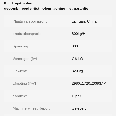
6 in 1 rijstmolen
,
gecombineerde rijstmolenmachine met garantie
Plaats van oorsprong:
Sichuan, China
productiecapaciteit:
600kg/H
Spanning:
380
Vermogen ((w):
7.5 kW
Gewicht:
320 kg
afmeting (l*w*h):
2980x1720x2080MM
garantie:
1 jaar
Machinery Test Report:
Geleverd