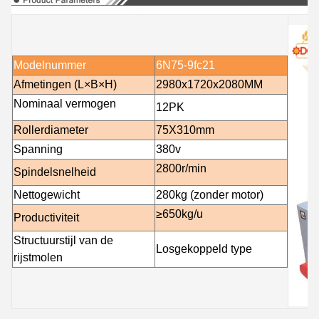
Modelnummer
6N75-9fc21
Afmetingen (L×B×H)
2980x1720x2080MM
Nominaal vermogen
12PK
Rollerdiameter
75X310mm
Spanning
380v
2800r/min
Spindelsnelheid
Nettogewicht
280kg (zonder motor)
≥650kg/u
Productiviteit
Structuurstijl van de
Losgekoppeld type
rijstmolen