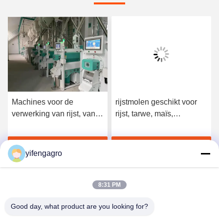
Machines voor de
rijstmolen geschikt voor
verwerking van rijst, van
rijst, tarwe, maïs,
ijzer of van staal, voor de
koffieverwerking, levering
verwerking van rijst, van
en duurzame
Krijg Beste Prijs
Krijg Beste Prijs
paddywijn, van maïs en
landbouwmachines
yifengagro
van koffie
8:31 PM
Good day, what product are you looking for?