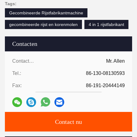
Tags:
Gecombineerde Rijstfabrikantmachine
gecombineerde rijst en korenmolen
4 in 1 rijstfabrikant
Contacten
Contacten:
Mr. Allen
Tel.:
86-130-08130593
Fax:
86-191-20444149
Contact nu