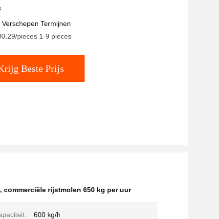
ne
s
t Verschepen Termijnen
00.29/pieces 1-9 pieces
Krijg Beste Prijs
,
commerciële rijstmolen 650 kg per uur
paciteit:
600 kg/h