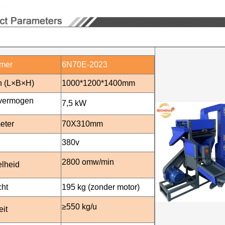
mer
6N70E-2023
n (L×B×H)
1000*1200*1400mm
vermogen
7,5 kW
eter
70X310mm
380v
2800 omw/min
elheid
cht
195 kg (zonder motor)
≥550 kg/u
eit