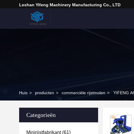
Leshan Yifeng Machinery Manufacturing Co., LTD
Huis
>
producten
>
commerciële rijstmolen
>
YIFENG AG
Categorieën
Minirijstfabrikant
(61)