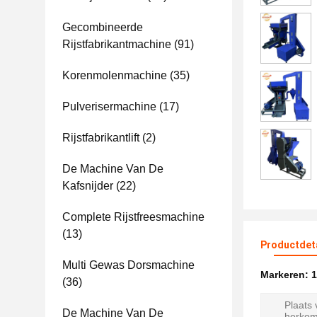
Gecombineerde
Rijstfabrikantmachine
(91)
Korenmolenmachine
(35)
Pulverisermachine
(17)
Rijstfabrikantlift
(2)
De Machine Van De
Kafsnijder
(22)
Complete Rijstfreesmachine
(13)
Productdet
Multi Gewas Dorsmachine
Markeren:
1
(36)
Plaats
De Machine Van De
herkom