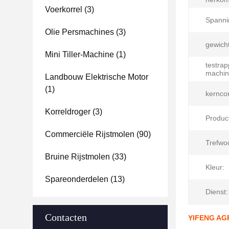
Voerkorrel
(3)
Spanni
Olie Persmachines
(3)
gewicht
Mini Tiller-Machine
(1)
testrap
machin
Landbouw Elektrische Motor
(1)
kernco
Korreldroger
(3)
Produc
Commerciële Rijstmolen
(90)
Trefwo
Bruine Rijstmolen
(33)
Kleur:
Spareonderdelen
(13)
Dienst:
Contacten
YIFENG AGR