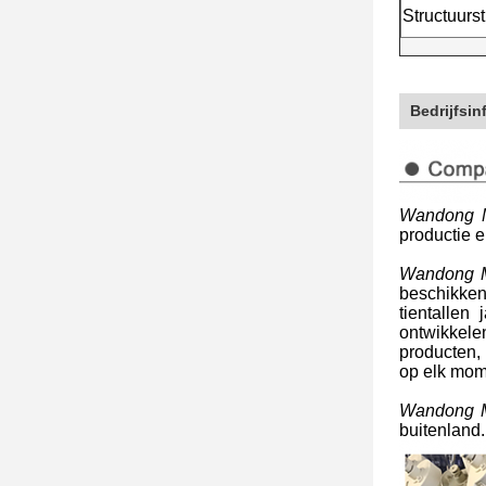
Structuurst
Bedrijfsin
Wandong M
productie 
Wandong M
beschikken
tientallen
ontwikkele
producten,
op elk mom
Wandong M
buitenland