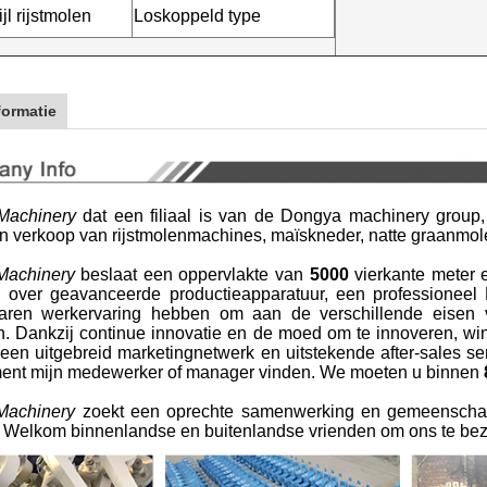
ijl rijstmolen
Loskoppeld type
formatie
achinery
dat een filiaal is van de Dongya machinery group,
en verkoop van rijstmolenmachines, maïskneder, natte graanmo
achinery
beslaat een oppervlakte van
5000
vierkante meter 
 over geavanceerde productieapparatuur, een professionee
 jaren werkervaring hebben om aan de verschillende eisen
n. Dankzij continue innovatie en de moed om te innoveren, win
 een uitgebreid marketingnetwerk en uitstekende after-sales 
ent mijn medewerker of manager vinden. We moeten u binnen
achinery
zoekt een oprechte samenwerking en gemeenschappe
. Welkom binnenlandse en buitenlandse vrienden om ons te be