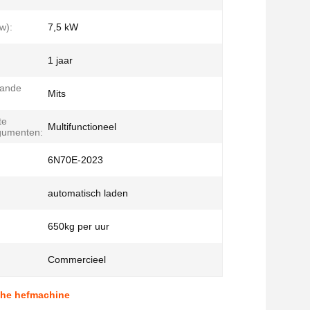
w):
7,5 kW
1 jaar
aande
Mits
te
Multifunctioneel
gumenten:
6N70E-2023
automatisch laden
650kg per uur
Commercieel
che hefmachine