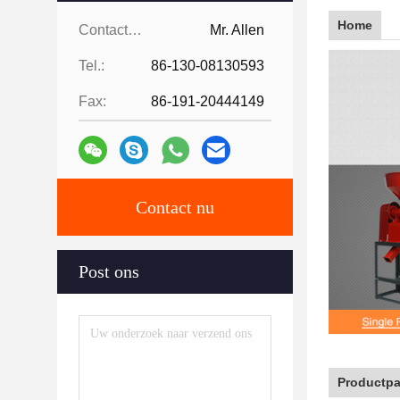
Home
Contacten:
Mr. Allen
Tel.:
86-130-08130593
Fax:
86-191-20444149
Contact nu
Post ons
Productpa