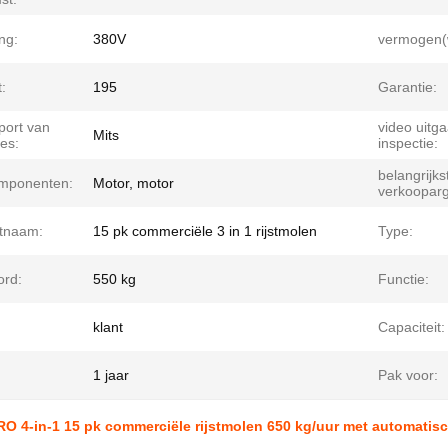
ng:
380V
vermogen(
:
195
Garantie:
port van
video uitg
Mits
es:
inspectie:
belangrijks
mponenten:
Motor, motor
verkoopar
tnaam:
15 pk commerciële 3 in 1 rijstmolen
Type:
ord:
550 kg
Functie:
klant
Capaciteit:
1 jaar
Pak voor:
O 4-in-1 15 pk commerciële rijstmolen 650 kg/uur met automatis