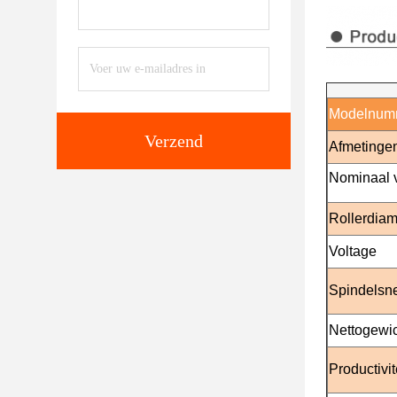
Modelnum
Verzend
Afmetinge
Nominaal 
Rollerdiam
Voltage
Spindelsn
Nettogewi
Productivit