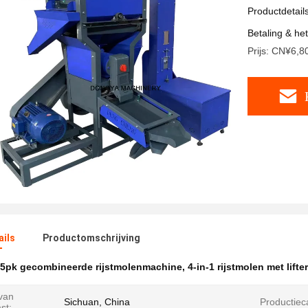
hefmachi
Productdetail
Betaling & he
Prijs: CN¥6,8
ails
Productomschrijving
5pk gecombineerde rijstmolenmachine
,
4-in-1 rijstmolen met lifter
 van
Sichuan, China
Productieca
st: