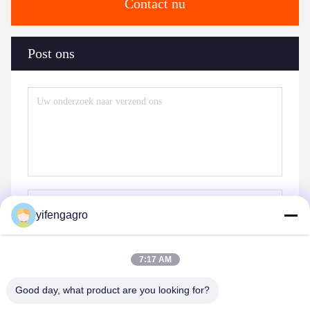
Contact nu
Post ons
yifengagro
7:17 AM
Verzend
Good day, what product are you looking for?