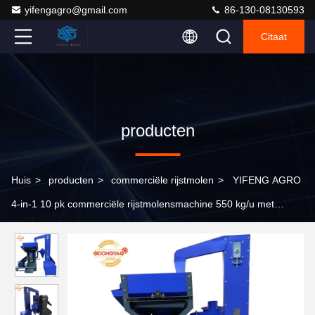
yifengagro@gmail.com
86-130-08130593
Citaat
producten
Huis
>
producten
>
commerciële rijstmolen
>
YIFENG AGRO
4-in-1 10 pk commerciële rijstmolensmachine 550 kg/u met
automatische hefmachine