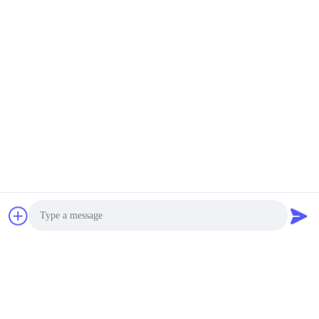
Gelijkaardige Producten
Roestvrijstalen Kleine
Mini rijstmolen
Rijstmolen Onder 75dB
Kleinschalige oplossing
Geluid voor Kleine
onder 75 dB
Verwerking & Vermaling
geluidsniveau voor
Krijg Beste Prijs
Krijg Beste Prijs
compacte rijstinstallaties
Photo