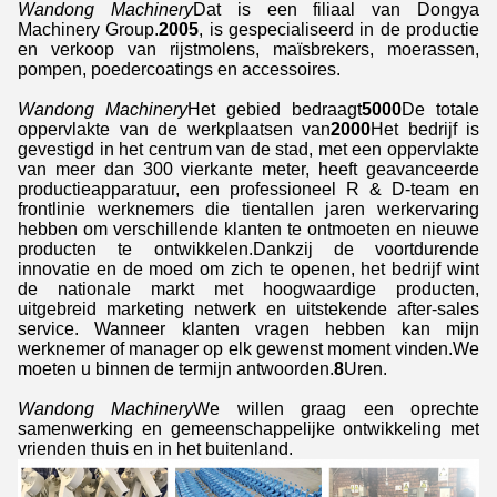
Wandong Machinery
Dat is een filiaal van Dongya
Machinery Group.
2005
, is gespecialiseerd in de productie
en verkoop van rijstmolens, maïsbrekers, moerassen,
pompen, poedercoatings en accessoires.
Wandong Machinery
Het gebied bedraagt
5000
De totale
oppervlakte van de werkplaatsen van
2000
Het bedrijf is
gevestigd in het centrum van de stad, met een oppervlakte
van meer dan 300 vierkante meter, heeft geavanceerde
productieapparatuur, een professioneel R & D-team en
frontlinie werknemers die tientallen jaren werkervaring
hebben om verschillende klanten te ontmoeten en nieuwe
producten te ontwikkelen.Dankzij de voortdurende
innovatie en de moed om zich te openen, het bedrijf wint
de nationale markt met hoogwaardige producten,
uitgebreid marketing netwerk en uitstekende after-sales
service. Wanneer klanten vragen hebben kan mijn
werknemer of manager op elk gewenst moment vinden.We
moeten u binnen de termijn antwoorden.
8
Uren.
Wandong Machinery
We willen graag een oprechte
samenwerking en gemeenschappelijke ontwikkeling met
vrienden thuis en in het buitenland.