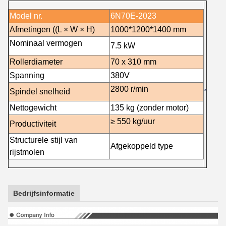
Model nr.
6N70E-2023
Afmetingen ((L × W × H)
1000*1200*1400 mm
Nominaal vermogen
7.5 kW
Rollerdiameter
70 x 310 mm
Spanning
380V
2800 r/min
Spindel snelheid
Nettogewicht
135 kg (zonder motor)
≥ 550 kg/uur
Productiviteit
Structurele stijl van
Afgekoppeld type
rijstmolen
Bedrijfsinformatie