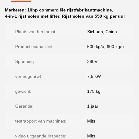
Markeren:
10hp commerciële rijstfabrikantmachine
,
4-in-1 rijstmolen met lifter
,
Rijstmolen van 550 kg per uur
Plaats van herkomst:
Sichuan, China
Productiecapaciteit:
500 kg/u, 600 kg/u
Spanning:
380V
vermogen(w):
7,5 kW
gewicht:
175 kg
Garantie:
1 jaar
testrapport van machines:
Mits
video uitgaande inspectie:
Mits