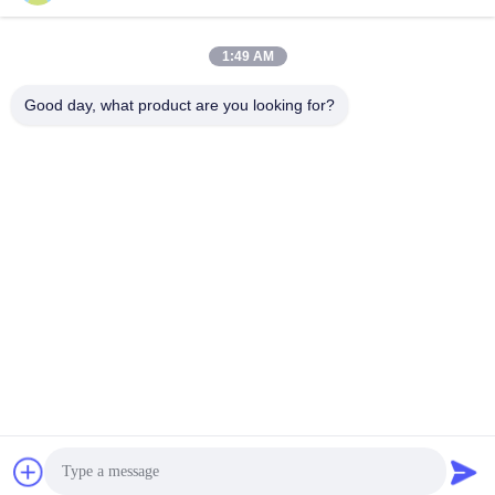
1:49 AM
Good day, what product are you looking for?
Leshan Yifeng Machinery Manufacturing Co.,
LTD
yifengagro@gmail.com
86-130-08130593
Voeg toe: No33-1, Shunhe-Straat, Yancheng-Stad,
jingyan provincie, leshan stad, de provincie van Sichuan
De Goede Kwaliteit van China minirijstfabrikant Leverancier.
Copyright © 2023-2026 yifengagro.com . Alle rechten
voorbehoudena.