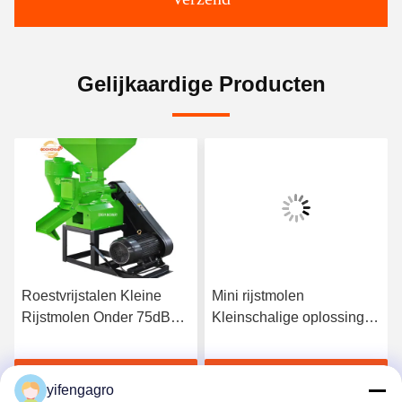
Gelijkaardige Producten
Roestvrijstalen Kleine
Mini rijstmolen
Rijstmolen Onder 75dB
Kleinschalige oplossing
Geluid voor Kleine
onder 75 dB
Verwerking & Vermaling
geluidsniveau voor
Krijg Beste Prijs
Krijg Beste Prijs
compacte rijstinstallaties
yifengagro