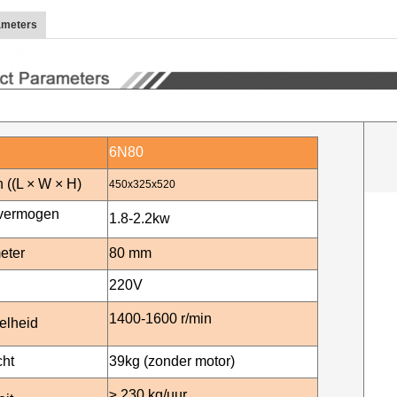
ameters
6N80
 ((L × W × H)
450x325x520
vermogen
1.8-2.2
kw
eter
80 mm
220V
1400-16
00 r/min
elheid
cht
3
9
kg (zonder motor)
≥ 230 kg/uur