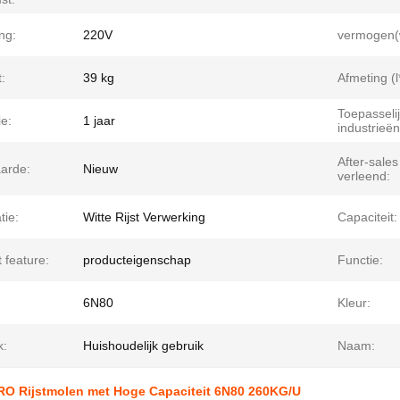
ng:
220V
vermogen(
:
39 kg
Afmeting (l
Toepasseli
e:
1 jaar
industrieën
After-sales
arde:
Nieuw
verleend:
atie:
Witte Rijst Verwerking
Capaciteit:
 feature:
producteigenschap
Functie:
6N80
Kleur:
k:
Huishoudelijk gebruik
Naam:
O Rijstmolen met Hoge Capaciteit 6N80 260KG/U