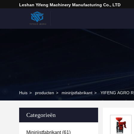
Leshan Yifeng Machinery Manufacturing Co., LTD
Huis
>
producten
>
minirijstfabrikant
>
YIFENG AGRO Rij
Categorieën
Minirijstfabrikant
(61)