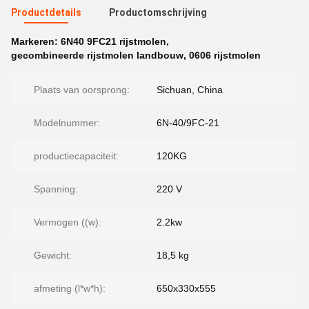
Productdetails
Productomschrijving
Markeren:
6N40 9FC21 rijstmolen
,
gecombineerde rijstmolen landbouw
,
0606 rijstmolen
Plaats van oorsprong:
Sichuan, China
Modelnummer:
6N-40/9FC-21
productiecapaciteit:
120KG
Spanning:
220 V
Vermogen ((w):
2.2kw
Gewicht:
18,5 kg
afmeting (l*w*h):
650x330x555