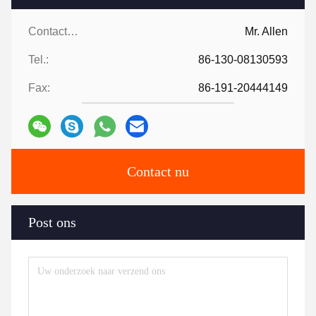
Contacten:
Mr. Allen
Tel.:
86-130-08130593
Fax:
86-191-20444149
Contact nu
Post ons