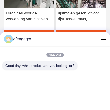
Machines voor de
rijstmolen geschikt voor
verwerking van rijst, van
rijst, tarwe, maïs,
ijzer of van staal, voor de
koffieverwerking, levering
verwerking van rijst, van
en duurzame
Krijg Beste Prijs
Krijg Beste Prijs
paddywijn, van maïs en
landbouwmachines
yifengagro
van koffie
9:22 AM
Good day, what product are you looking for?
Leshan Yifeng Machinery Manufacturing Co.,
LTD
yifengagro@gmail.com
86-130-08130593