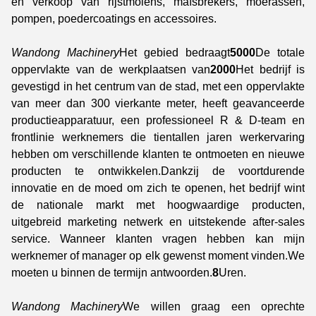
en verkoop van rijstmolens, maïsbrekers, moerassen,
pompen, poedercoatings en accessoires.
Wandong Machinery
Het gebied bedraagt
5000
De totale
oppervlakte van de werkplaatsen van
2000
Het bedrijf is
gevestigd in het centrum van de stad, met een oppervlakte
van meer dan 300 vierkante meter, heeft geavanceerde
productieapparatuur, een professioneel R & D-team en
frontlinie werknemers die tientallen jaren werkervaring
hebben om verschillende klanten te ontmoeten en nieuwe
producten te ontwikkelen.Dankzij de voortdurende
innovatie en de moed om zich te openen, het bedrijf wint
de nationale markt met hoogwaardige producten,
uitgebreid marketing netwerk en uitstekende after-sales
service. Wanneer klanten vragen hebben kan mijn
werknemer of manager op elk gewenst moment vinden.We
moeten u binnen de termijn antwoorden.
8
Uren.
Wandong Machinery
We willen graag een oprechte