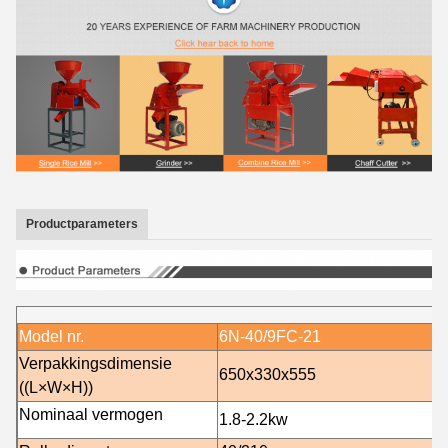
Productparameters
Model nr.
6N-40/9FC-21
Verpakkingsdimensie
650x330x555
((L×W×H))
Nominaal vermogen
1.8-2.2
kw