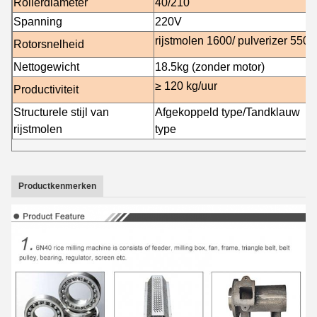
Rollerdiameter
40/210
Spanning
220V
rijstmolen 1600/ pulverizer 5500
Rotorsnelheid
Nettogewicht
18.5
kg (zonder motor)
≥ 120 kg/uur
Productiviteit
Structurele stijl van
Afgekoppeld type/Tandklauw
rijstmolen
type
Productkenmerken