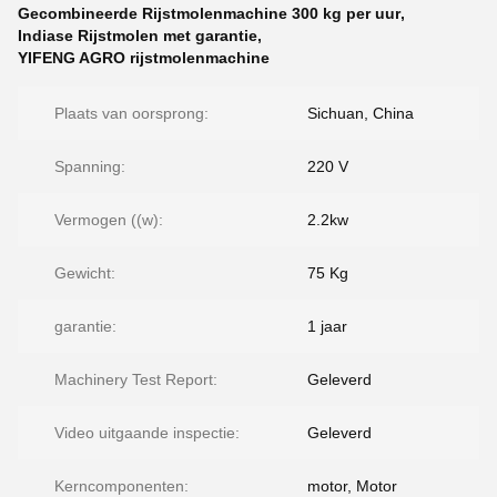
Gecombineerde Rijstmolenmachine 300 kg per uur
,
Indiase Rijstmolen met garantie
,
YIFENG AGRO rijstmolenmachine
Plaats van oorsprong:
Sichuan, China
Spanning:
220 V
Vermogen ((w):
2.2kw
Gewicht:
75 Kg
garantie:
1 jaar
Machinery Test Report:
Geleverd
Video uitgaande inspectie:
Geleverd
Kerncomponenten:
motor, Motor