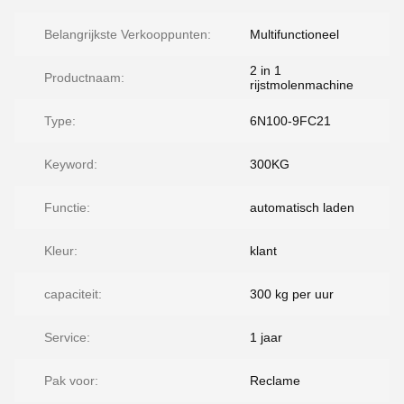
Belangrijkste Verkooppunten:
Multifunctioneel
2 in 1
Productnaam:
rijstmolenmachine
Type:
6N100-9FC21
Keyword:
300KG
Functie:
automatisch laden
Kleur:
klant
capaciteit:
300 kg per uur
Service:
1 jaar
Pak voor:
Reclame