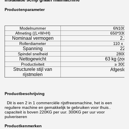
Productenparameter
Modelnummer
6N100-
Afmeting ((L×W×H)
650*330*
Nominaal vermogen
2.2
Rollerdiameter
110 x 2
Spanning
220
Spindel snelheid
2800 r
Nettogewicht
63 kg (zond
Productiviteit
≥ 300 k
Structurele stijl van
Afgeslot
rijstmolen
Productbeschrijving
Dit is een 2 in 1 commerciële rijstfreesmachine, het is een
reguliere machine en gemakkelijk te gebruiken voor thuis..
capaciteit is boven 220KG per uur. 300KG per uur voor
pulveriseren
Productkenmerken