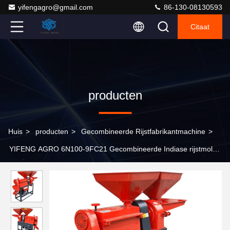
yifengagro@gmail.com
86-130-08130593
Citaat
producten
Huis
>
producten
>
Gecombineerde Rijstfabrikantmachine
>
YIFENG AGRO 6N100-9FC21 Gecombineerde Indiase rijstmolen
Verkoop 300 kg per uur