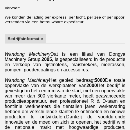
Vervoer:
We konden de lading per express, per lucht, per zee of per spoor
verzenden via een betrouwbare expediteur.
Bedrijfsinformatie
Wandong Machinery
Dat is een filiaal van Dongya
Machinery Group.
2005
, is gespecialiseerd in de productie
en verkoop van rijstmolens, maïsbrekers, moerassen,
pompen, poedercoatings en accessoires.
Wandong Machinery
Het gebied bedraagt
5000
De totale
oppervlakte van de werkplaatsen van
2000
Het bedrijf is
gevestigd in het centrum van de stad, met een oppervlakte
van meer dan 300 vierkante meter, heeft geavanceerde
productieapparatuur, een professioneel R & D-team en
frontlinie werknemers die tientallen jaren werkervaring
hebben om verschillende klanten te ontmoeten en nieuwe
producten te ontwikkelen.Dankzij de voortdurende
innovatie en de moed om zich te openen, het bedrijf wint
de nationale markt met hoogwaardige producten,