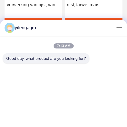
verwerking van rijst, van
rijst, tarwe, maïs,
ijzer of van staal, voor de
koffieverwerking, levering
verwerking van rijst, van
en duurzame
Krijg Beste Prijs
Krijg Beste Prijs
paddywijn, van maïs en
landbouwmachines
yifengagro
van koffie
7:13 AM
Good day, what product are you looking for?
Leshan Yifeng Machinery Manufacturing Co.,
LTD
yifengagro@gmail.com
86-130-08130593
Voeg toe: No33-1, Shunhe-Straat, Yancheng-Stad,
jingyan provincie, leshan stad, de provincie van Sichuan