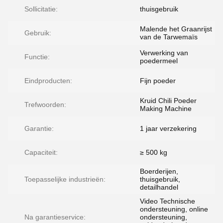
Sollicitatie:
thuisgebruik
Malende het Graanrijst
Gebruik:
van de Tarwemaïs
Verwerking van
Functie:
poedermeel
Eindproducten:
Fijn poeder
Kruid Chili Poeder
Trefwoorden:
Making Machine
Garantie:
1 jaar verzekering
Capaciteit:
≥ 500 kg
Boerderijen,
Toepasselijke industrieën:
thuisgebruik,
detailhandel
Video Technische
ondersteuning, online
Na garantieservice:
ondersteuning,