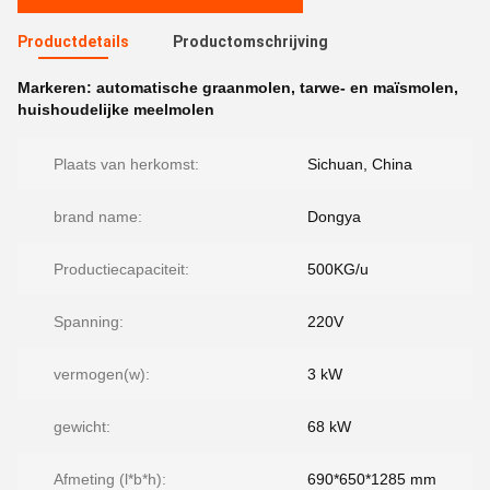
Productdetails
Productomschrijving
Markeren:
automatische graanmolen
,
tarwe- en maïsmolen
,
huishoudelijke meelmolen
Plaats van herkomst:
Sichuan, China
brand name:
Dongya
Productiecapaciteit:
500KG/u
Spanning:
220V
vermogen(w):
3 kW
gewicht:
68 kW
Afmeting (l*b*h):
690*650*1285 mm