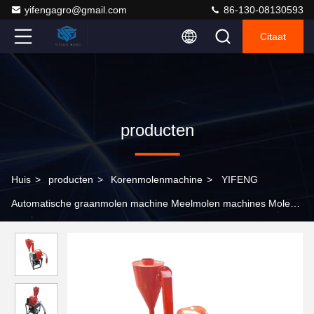
yifengagro@gmail.com
86-130-08130593
Citaat
producten
Huis
>
producten
>
Korenmolenmachine
>
YIFENG
Automatische graanmolen machine Meelmolen machines Molen
Tarwe Maïs Molen Machine Maïskraker Poeder voor Thuis