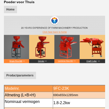
Poeder voor Thuis
Home
Productparameters
Modelnr.
9FC-23K
Afmeting (L×B×H)
690x650x1285mm
Nominaal vermogen
1.8-2.2
kw