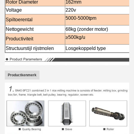
Rotor Diameter
162mm
Voltage
220v
5000-5000
tpm
Spiltoerental
Nettogewicht
68
kg (zonder motor)
≥500kg/u
Productiviteit
Structuurstijl rijstmolen
Losgekoppeld type
Productkenmerk