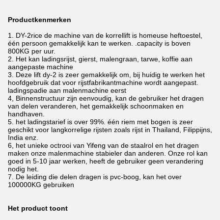
Productkenmerken
1.
DY-2rice de machine van de korrellift is homeuse heftoestel,
één persoon gemakkelijk kan te werken. .capacity is boven
800KG per uur.
2. Het kan ladingsrijst, gierst, malengraan, tarwe, koffie aan
aangepaste machine
3. Deze lift dy-2 is zeer gemakkelijk om, bij huidig te werken het
hoofdgebruik dat voor rijstfabrikantmachine wordt aangepast.
ladingspadie aan malenmachine eerst
4, Binnenstructuur zijn eenvoudig, kan de gebruiker het dragen
van delen veranderen, het gemakkelijk schoonmaken en
handhaven.
5. het ladingstarief is over 99%. één riem met bogen is zeer
geschikt voor langkorrelige rijsten zoals rijst in Thailand, Filippijns,
India enz.
6, het unieke octrooi van Yifeng van de staalrol en het dragen
maken onze malenmachine stabieler dan anderen. Onze rol kan
goed in 5-10 jaar werken, heeft de gebruiker geen verandering
nodig het.
7. De leiding die delen dragen is pvc-boog, kan het over
100000KG gebruiken
Het product toont