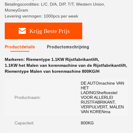
Betalingscondities: L/C, D/A, D/P, T/T, Western Union,
MoneyGram
Levering vermogen: 1000pcs per week
Krijg Beste Prijs
Productdetails
Productomschrijving
Markeren:
Riementype 1.1KW Rijstfabrikantlift
,
1.1KW het Malen van korenmachine van de Rijstfabrikantlift
,
Riementype Malen van korenmachine 800KG/H
DE AUTOmachine VAN
HET
LADINGSheftoestel
Productnaam:
VOOR ALLERLEI
RIJSTFABRIKANT,
VERPULVERT, MALEN
VAN KORENma
Capaciteit:
800KG