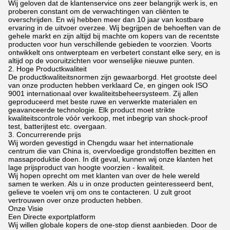
Wij geloven dat de klantenservice ons zeer belangrijk werk is, en
proberen constant om de verwachtingen van cliënten te
overschrijden. En wij hebben meer dan 10 jaar van kostbare
ervaring in de uitvoer overzee. Wij begrijpen de behoeften van de
gehele markt en zijn altijd bij machte om kopers van de recentste
producten voor hun verschillende gebieden te voorzien. Voorts
ontwikkelt ons ontwerpteam en verbetert constant elke sery, en is
altijd op de vooruitzichten voor wenselijke nieuwe punten.
2. Hoge Productkwaliteit
De productkwaliteitsnormen zijn gewaarborgd. Het grootste deel
van onze producten hebben verklaard Ce, en gingen ook ISO
9001 internationaal over kwaliteitsbeheersysteem. Zij allen
geproduceerd met beste ruwe en verwerkte materialen en
geavanceerde technologie. Elk product moet strikte
kwaliteitscontrole vóór verkoop, met inbegrip van shock-proof
test, batterijtest etc. overgaan.
3. Concurrerende prijs
Wij worden gevestigd in Chengdu waar het internationale
centrum die van China is, overvloedige grondstoffen bezitten en
massaproduktie doen. In dit geval, kunnen wij onze klanten het
lage prijsproduct van hoogte voorzien - kwaliteit.
Wij hopen oprecht om met klanten van over de hele wereld
samen te werken. Als u in onze producten geinteresseerd bent,
gelieve te voelen vrij om ons te contacteren. U zult groot
vertrouwen over onze producten hebben.
Onze Visie
Een Directe exportplatform
Wij willen globale kopers de one-stop dienst aanbieden. Door de