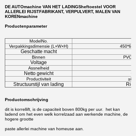
DE AUTOmachine VAN HET LADINGSheftoestel VOOR
ALLERLEI RIJSTFABRIKANT, VERPULVERT, MALEN VAN
KORENmachine
Productenparameter
ModelNo.
D
Verpakkingsdimensie (L×W×H)
450*65
Geschatte macht
1.
Binnen
PVC+st
Voltage
2
Assnelheid
5
Netto gewicht
6
Productiviteit
≥80
Structuurstijl van lading
Riem
Productomschrijving
dit is korrellift, is de capaciteit boven 800kg per uur. het kan
ladend om het even welk korrelzaad aan werkende machine, de
hogere grootte
paste allerlei machine van homeuse aan.