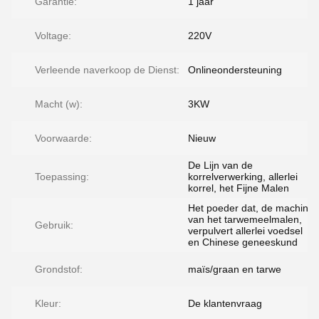
Garantie:
1 jaar
Voltage:
220V
Verleende naverkoop de Dienst:
Onlineondersteuning
Macht (w):
3KW
Voorwaarde:
Nieuw
De Lijn van de
Toepassing:
korrelverwerking, allerlei
korrel, het Fijne Malen
Het poeder dat, de machine
van het tarwemeelmalen,
Gebruik:
verpulvert allerlei voedsel
en Chinese geneeskund
Grondstof:
maïs/graan en tarwe
Kleur:
De klantenvraag