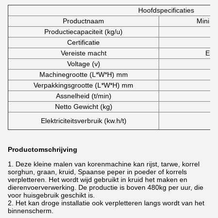
Hoofdspecificaties
Productnaam
Mini S
Productiecapaciteit (kg/u)
Certificatie
I
Vereiste macht
Ele
Voltage (v)
Machinegrootte (L*W*H) mm
Verpakkingsgrootte (L*W*H) mm
Assnelheid (t/min)
Netto Gewicht (kg)
Elektriciteitsverbruik (kw.h/t)
Productomschrijving
1.
Deze kleine malen van korenmachine kan rijst, tarwe, korrel
sorghun, graan, kruid, Spaanse peper in poeder of korrels
verpletteren. Het wordt wijd gebruikt in kruid het maken en
dierenvoerverwerking. De productie is boven 480kg per uur, die
voor huisgebruik geschikt is.
2. Het kan droge installatie ook verpletteren langs wordt van het
binnenscherm.