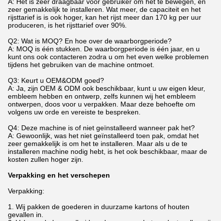
A: Het is zeer draagbaar voor gebruiker om het te bewegen, en
zeer gemakkelijk te installeren. Wat meer, de capaciteit en het
rijsttarief is is ook hoger, kan het rijst meer dan 170 kg per uur
produceren, is het rijsttarief over 90%.
Q2: Wat is MOQ? En hoe over de waarborgperiode?
A: MOQ is één stukken. De waarborgperiode is één jaar, en u
kunt ons ook contacteren zodra u om het even welke problemen
tijdens het gebruiken van de machine ontmoet.
Q3: Keurt u OEM&ODM goed?
A: Ja, zijn OEM & ODM ook beschikbaar, kunt u uw eigen kleur,
embleem hebben en ontwerp, zelfs kunnen wij het embleem
ontwerpen, doos voor u verpakken. Maar deze behoefte om
volgens uw orde en vereiste te bespreken.
Q4: Deze machine is of niet geïnstalleerd wanneer pak het?
A: Gewoonlijk, was het niet geïnstalleerd toen pak, omdat het
zeer gemakkelijk is om het te installeren. Maar als u de te
installeren machine nodig hebt, is het ook beschikbaar, maar de
kosten zullen hoger zijn.
Verpakking en het verschepen
Verpakking:
1.
Wij pakken de goederen in duurzame kartons of houten
gevallen in.