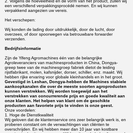
2. Volgens de hoeveelheid en de vorm van het product, zullen wij
een verschillend verpakkingsprocédé nemen. En wij kunnen
verpakkend aangezien uw vereis.
Het verschepen:
Wij konden de lading door uitdrukkelijk, door de lucht, door
overzees, of door spoorwegen via betrouwbare forwarder
verzenden.
Bedrijfsinformatie
Zijn de Yifeng Agromachines één van de belangrijke
Agroleveranciers van machinesproducten in China, Dongya-
greep twee van de machinesgroep fabriek dietot de leiding
rijstfabrikant, molen, kafsnijder, dorser, schiller, enz. maakt. Wij
hebben rijke ervaring voor globale kleinhandels en in het groot.
Gevestigd in Leshan, Dongya-hebben de Machines stabiele
aankoopkanalen die over de meeste soorten agroproducten
kunnen verstrekken. Wij worden toegewijd aan het
verstrekken van concurrerende prijs en goede kwaliteit aan
onze klanten. Het helpen van klant om de geschikte
producten aan favoriete prijs te vinden is onze geest.
Onze voordelen:
1. Hoge de Dienstkwaliteit
Wij geloven dat de klantenservice ons zeer belangrijk werk is, en
proberen constant om de verwachtingen van cliënten te
overschrijden. En wij hebben meer dan 10 jaar van kostbare