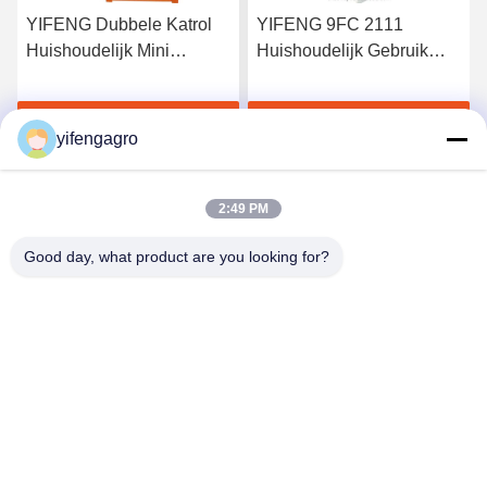
YIFENG Dubbele Katrol
YIFENG 9FC 2111
Huishoudelijk Mini
Huishoudelijk Gebruik
Graanmolen voor Verkoop
Rijstmolen met Hoge
Capaciteit te Koop
Krijg Beste Prijs
Krijg Beste Prijs
yifengagro
2:49 PM
Good day, what product are you looking for?
Leshan Yifeng Machinery Manufacturing Co.,
LTD
yifengagro@gmail.com
86-130-08130593
Voeg toe: No33-1, Shunhe-Straat, Yancheng-Stad,
jingyan provincie, leshan stad, de provincie van Sichuan