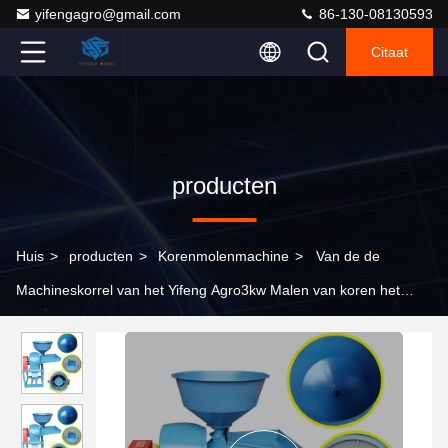
yifengagro@gmail.com
86-130-08130593
Citaat
producten
Huis
>
producten
>
Korenmolenmachine
>
Van de de
Machineskorrel van het Yifeng Agro3kw Malen van koren het
Graanmaalmachine 480kg/H