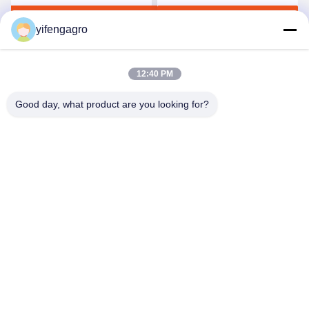
Shredder Tree Branch
Krijg Beste Prijs
Krijg Beste Prijs
Houtversnipper
yifengagro
12:40 PM
Good day, what product are you looking for?
Leshan Yifeng Machinery Manufacturing Co.,
LTD
yifengagro@gmail.com
86-130-08130593
Voeg toe: No33-1, Shunhe-Straat, Yancheng-Stad,
jingyan provincie, leshan stad, de provincie van Sichuan