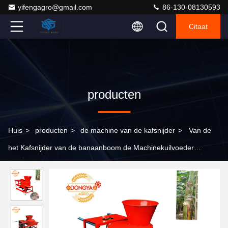
yifengagro@gmail.com
86-130-08130593
Citaat
producten
Huis
>
producten
>
de machine van de kafsnijder
>
Van de
het Kafsnijder van de banaanboom de Machinekuilvoeder
Chopper Machine 1200kg/H