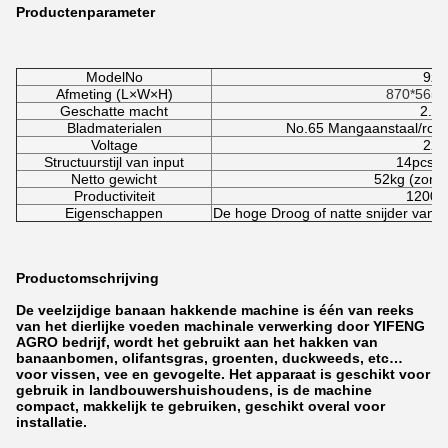
Productenparameter
ModelNo
9zt
Afmeting (L×W×H)
870*565
Geschatte macht
2.2
Bladmaterialen
No.65 Mangaanstaal/roest
Voltage
220
Structuurstijl van input
14pcs b
Netto gewicht
52kg (zond
Productiviteit
1200K
Eigenschappen
De hoge Droog of natte snijder van he
Productomschrijving
De veelzijdige banaan hakkende machine is één van reeks
van het dierlijke voeden machinale verwerking door YIFENG
AGRO bedrijf, wordt het gebruikt aan het hakken van
banaanbomen, olifantsgras, groenten, duckweeds, etc…
voor vissen, vee en gevogelte. Het apparaat is geschikt voor
gebruik in landbouwershuishoudens, is de machine
compact, makkelijk te gebruiken, geschikt overal voor
installatie.