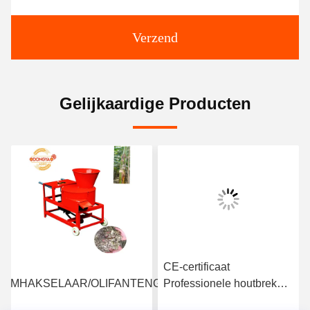
Verzend
Gelijkaardige Producten
RO
CE-certificaat
OMHAKSELAAR/OLIFANTENGRASSNIJDER
Professionele houtbrekers
11 pk Houtversnipper