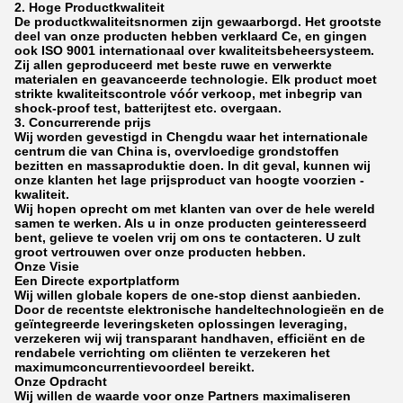
2. Hoge Productkwaliteit
De productkwaliteitsnormen zijn gewaarborgd. Het grootste
deel van onze producten hebben verklaard Ce, en gingen
ook ISO 9001 internationaal over kwaliteitsbeheersysteem.
Zij allen geproduceerd met beste ruwe en verwerkte
materialen en geavanceerde technologie. Elk product moet
strikte kwaliteitscontrole vóór verkoop, met inbegrip van
shock-proof test, batterijtest etc. overgaan.
3. Concurrerende prijs
Wij worden gevestigd in Chengdu waar het internationale
centrum die van China is, overvloedige grondstoffen
bezitten en massaproduktie doen. In dit geval, kunnen wij
onze klanten het lage prijsproduct van hoogte voorzien -
kwaliteit.
Wij hopen oprecht om met klanten van over de hele wereld
samen te werken. Als u in onze producten geinteresseerd
bent, gelieve te voelen vrij om ons te contacteren. U zult
groot vertrouwen over onze producten hebben.
Onze Visie
Een Directe exportplatform
Wij willen globale kopers de one-stop dienst aanbieden.
Door de recentste elektronische handeltechnologieën en de
geïntegreerde leveringsketen oplossingen leveraging,
verzekeren wij wij transparant handhaven, efficiënt en de
rendabele verrichting om cliënten te verzekeren het
maximumconcurrentievoordeel bereikt.
Onze Opdracht
Wij willen de waarde voor onze Partners maximaliseren