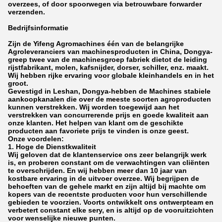
overzees, of door spoorwegen via betrouwbare forwarder
verzenden.
Bedrijfsinformatie
Zijn de Yifeng Agromachines één van de belangrijke
Agroleveranciers van machinesproducten in China, Dongya-
greep twee van de machinesgroep fabriek dietot de leiding
rijstfabrikant, molen, kafsnijder, dorser, schiller, enz. maakt.
Wij hebben rijke ervaring voor globale kleinhandels en in het
groot.
Gevestigd in Leshan, Dongya-hebben de Machines stabiele
aankoopkanalen die over de meeste soorten agroproducten
kunnen verstrekken. Wij worden toegewijd aan het
verstrekken van concurrerende prijs en goede kwaliteit aan
onze klanten. Het helpen van klant om de geschikte
producten aan favoriete prijs te vinden is onze geest.
Onze voordelen:
1. Hoge de Dienstkwaliteit
Wij geloven dat de klantenservice ons zeer belangrijk werk
is, en proberen constant om de verwachtingen van cliënten
te overschrijden. En wij hebben meer dan 10 jaar van
kostbare ervaring in de uitvoer overzee. Wij begrijpen de
behoeften van de gehele markt en zijn altijd bij machte om
kopers van de recentste producten voor hun verschillende
gebieden te voorzien. Voorts ontwikkelt ons ontwerpteam en
verbetert constant elke sery, en is altijd op de vooruitzichten
voor wenselijke nieuwe punten.