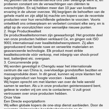
Wij geloven dat de klantenservice ons zeer belangrijk werk is, en
proberen constant om de verwachtingen van cliënten te
overschrijden. En wij hebben meer dan 10 jaar van kostbare
ervaring in de uitvoer overzee. Wij begrijpen de behoeften van de
gehele markt en zijn altijd bij machte om kopers van de recentste
producten voor hun verschillende gebieden te voorzien. Voorts
ontwikkelt ons ontwerpteam en verbetert constant elke sery, en is
altijd op de vooruitzichten voor wenselijke nieuwe punten.
2. Hoge Productkwaliteit
De productkwaliteitsnormen zijn gewaarborgd. Het grootste deel
van onze producten hebben verklaard Ce, en gingen ook ISO
9001 internationaal over kwaliteitsbeheersysteem. Zij allen
geproduceerd met beste ruwe en verwerkte materialen en
geavanceerde technologie. Elk product moet strikte
kwaliteitscontrole vóór verkoop, met inbegrip van shock-proof
test, batterijtest etc. overgaan.
3. Concurrerende prijs
Wij worden gevestigd in Chengdu waar het internationale
centrum die van China is, overvloedige grondstoffen bezitten en
massaproduktie doen. In dit geval, kunnen wij onze klanten het
lage prijsproduct van hoogte voorzien - kwaliteit.
Wij hopen oprecht om met klanten van over de hele wereld
samen te werken. Als u in onze producten geinteresseerd bent,
gelieve te voelen vrij om ons te contacteren. U zult groot
vertrouwen over onze producten hebben.
Onze Visie
Een Directe exportplatform
Wij willen globale kopers de one-stop dienst aanbieden. Door de