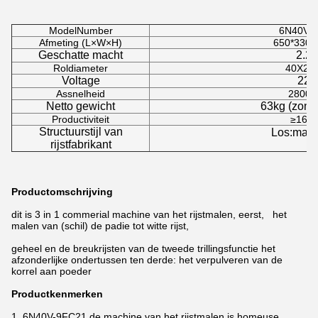
ModelNumber
6N40V-
Afmeting (L×W×H)
650*330
Geschatte macht
2.2
Roldiameter
40X21
Voltage
220
Assnelheid
2800r
Netto gewicht
63kg (zond
Productiviteit
≥160k
Structuurstijl van
Los:make
rijstfabrikant
Productomschrijving
dit is 3 in 1 commerial machine van het rijstmalen, eerst, het
malen van (schil) de padie tot witte rijst,
geheel en de breukrijsten van de tweede trillingsfunctie het
afzonderlijke ondertussen ten derde: het verpulveren van de
korrel aan poeder
Productkenmerken
1.
6N40V-9FC21 de machine van het rijstmalen is homeuse