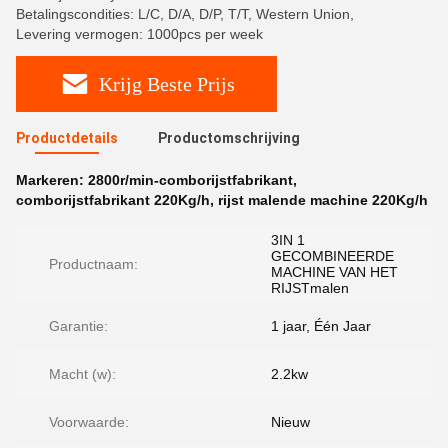
Betalingscondities: L/C, D/A, D/P, T/T, Western Union,
Levering vermogen: 1000pcs per week
Krijg Beste Prijs
Productdetails
Productomschrijving
Markeren:
2800r/min-comborijstfabrikant
,
comborijstfabrikant 220Kg/h
,
rijst malende machine 220Kg/h
3IN 1
GECOMBINEERDE
Productnaam:
MACHINE VAN HET
RIJSTmalen
Garantie:
1 jaar, Één Jaar
Macht (w):
2.2kw
Voorwaarde:
Nieuw