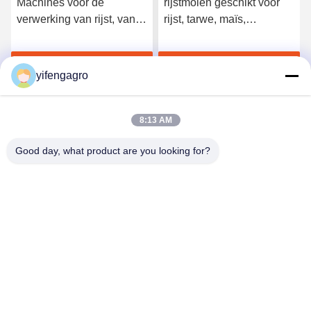
Machines voor de
rijstmolen geschikt voor
verwerking van rijst, van
rijst, tarwe, maïs,
ijzer of van staal, voor de
koffieverwerking, levering
verwerking van rijst, van
en duurzame
Krijg Beste Prijs
Krijg Beste Prijs
paddywijn, van maïs en
landbouwmachines
yifengagro
van koffie
8:13 AM
Good day, what product are you looking for?
Leshan Yifeng Machinery Manufacturing Co.,
LTD
yifengagro@gmail.com
86-130-08130593
Voeg toe: No33-1, Shunhe-Straat, Yancheng-Stad,
jingyan provincie, leshan stad, de provincie van Sichuan