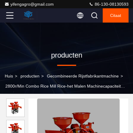
yifengagro@gmail.com
86-130-08130593
Citaat
producten
Huis
>
producten
>
Gecombineerde Rijstfabrikantmachine
>
2800r/Min Combo Rice Mill Rice-het Malen Machinecapaciteit
220Kg/H