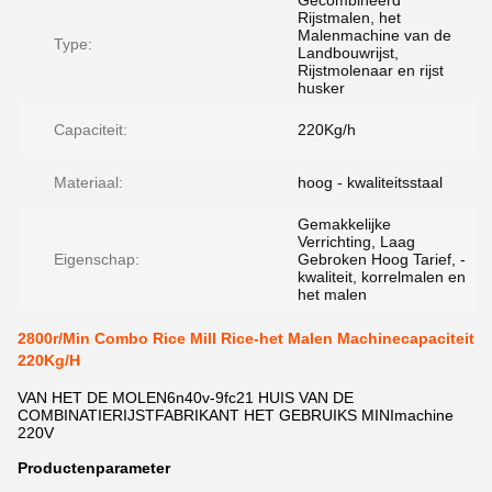
Gecombineerd
Rijstmalen, het
Malenmachine van de
Type:
Landbouwrijst,
Rijstmolenaar en rijst
husker
Capaciteit:
220Kg/h
Materiaal:
hoog - kwaliteitsstaal
Gemakkelijke
Verrichting, Laag
Eigenschap:
Gebroken Hoog Tarief, -
kwaliteit, korrelmalen en
het malen
2800r/Min Combo Rice Mill Rice-het Malen Machinecapaciteit
220Kg/H
VAN HET DE MOLEN6n40v-9fc21 HUIS VAN DE
COMBINATIERIJSTFABRIKANT HET GEBRUIKS MINImachine
220V
Productenparameter