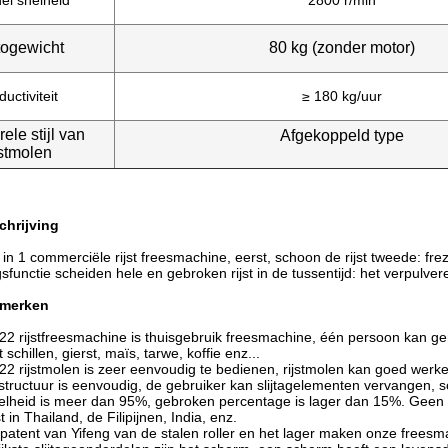
el snelheid
2800 r/min
togewicht
80 kg (zonder motor)
ductiviteit
≥ 180 kg/uur
rele stijl van
Afgekoppeld type
jstmolen
chrijving
 in 1 commerciële rijst freesmachine, eerst, schoon de rijst tweede: frezen 
ngsfunctie scheiden hele en gebroken rijst in de tussentijd: het verpulv
nmerken
2 rijstfreesmachine is thuisgebruik freesmachine, één persoon kan gem
t schillen, gierst, maïs, tarwe, koffie enz...
2 rijstmolen is zeer eenvoudig te bedienen, rijstmolen kan goed werke
 structuur is eenvoudig, de gebruiker kan slijtagelementen vervangen
elheid is meer dan 95%, gebroken percentage is lager dan 15%. Geen bl
jst in Thailand, de Filipijnen, India, enz.
patent van Yifeng van de stalen roller en het lager maken onze freesm