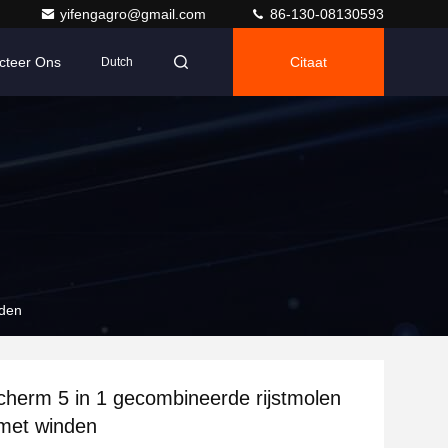
yifengagro@gmail.com
86-130-08130593
cteer Ons
Citaat
Dutch
nden
scherm 5 in 1 gecombineerde rijstmolen
met winden