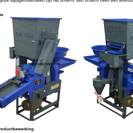
jkste slijtageonderdelen zijn het scherm, een scherm heeft een levens
ow
roductbewerking