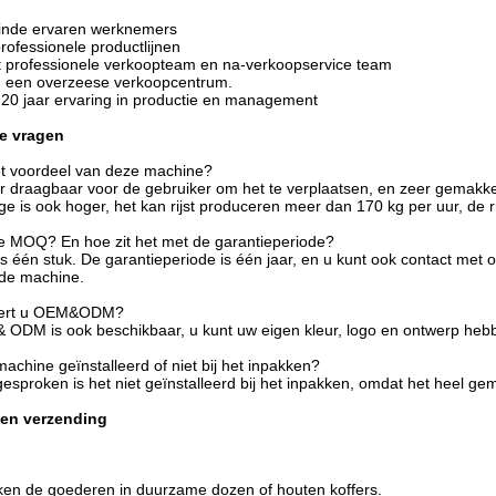
ainde ervaren werknemers
ofessionele productlijnen
t professionele verkoopteam en na-verkoopservice team
een overzeese verkoopcentrum.
 20 jaar ervaring in productie en management
e vragen
et voordeel van deze machine?
er draagbaar voor de gebruiker om het te verplaatsen, en zeer gemakkelij
age is ook hoger, het kan rijst produceren meer dan 170 kg per uur, de 
de MOQ? En hoe zit het met de garantieperiode?
 één stuk. De garantieperiode is één jaar, en u kunt ook contact met
 de machine.
eert u OEM&ODM?
 ODM is ook beschikbaar, u kunt uw eigen kleur, logo en ontwerp hebbe
machine geïnstalleerd of niet bij het inpakken?
esproken is het niet geïnstalleerd bij het inpakken, omdat het heel gemak
 en verzending
en de goederen in duurzame dozen of houten koffers.