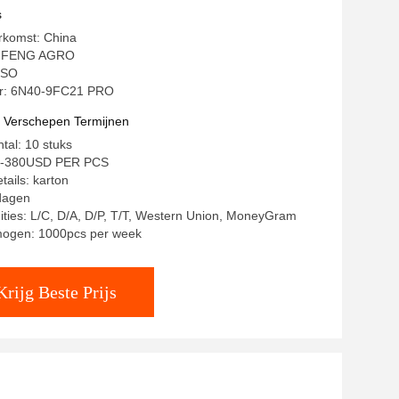
s
rkomst: China
YIFENG AGRO
 ISO
: 6N40-9FC21 PRO
t Verschepen Termijnen
tal: 10 stuks
SD-380USD PER PCS
tails: karton
 dagen
ities: L/C, D/A, D/P, T/T, Western Union, MoneyGram
mogen: 1000pcs per week
Krijg Beste Prijs