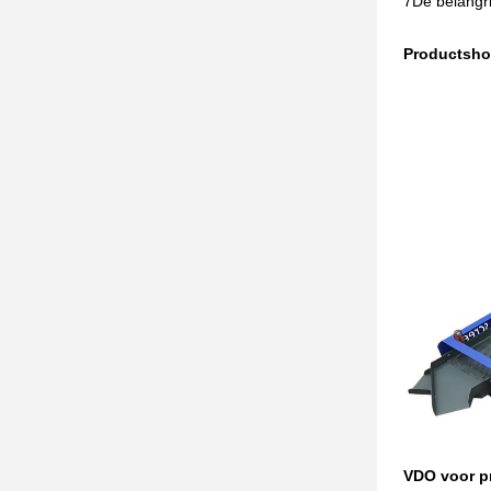
7De belangri
Productsh
VDO voor p