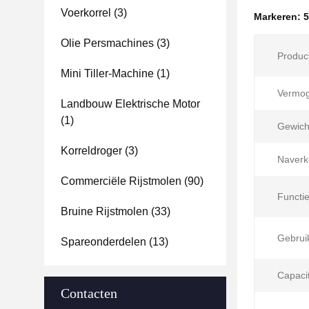
Voerkorrel
(3)
Markeren:
5
Olie Persmachines
(3)
Produc
Mini Tiller-Machine
(1)
Vermog
Landbouw Elektrische Motor
(1)
Gewich
Korreldroger
(3)
Naverk
Commerciële Rijstmolen
(90)
Functie
Bruine Rijstmolen
(33)
Gebrui
Spareonderdelen
(13)
Capacit
Contacten