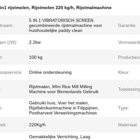
in1 rijstmolen
,
Rijstmolen 220 kg/h
,
Rijstmalmachine
5 IN 1 VIBRATORISCH SCREEN
tnaam:
gecombineerde rijstmalmachine voor
Garantie:
huishoudelijke paddy clean
en ((W):
2.2kw
Voorwaard
t:
100 kg
Productieca
oopservice:
Online ondersteuning
Kleur:
Rijstmalen, MIni Rice Mill Milling
:
Toepassing
Machine voor Binnenlands Gebruik
Gebruikt huis, Voer het malen,
k:
Rijstfabrikantmachine in Filippijnen,
Type:
Postharvest Verwerkingsmachines
eit:
220Kg/h
Materiaal:
Gemakkelijke Verrichting, Laag