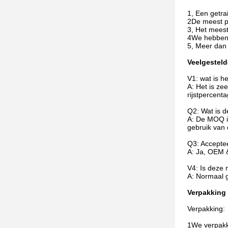
1, Een getr
2De meest pr
3, Het mees
4We hebben 
5, Meer dan
Veelgesteld
V1: wat is h
A: Het is ze
rijstpercent
Q2: Wat is 
A: De MOQ is
gebruik van
Q3: Accept
A: Ja, OEM &
V4: Is deze 
A: Normaal g
Verpakking
Verpakking:
1We verpakk