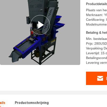
Productdetail
Plaats van he
Merknaam: 
Certificering:
Modelnummer
Betaling & he
Min. bestelaan
Prijs: 280U
Verpakking De
Levertijd: 15
Betalingscond
Levering ver
ails
Productomschrijving