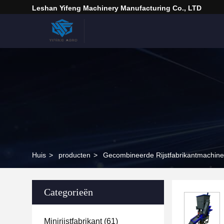
Leshan Yifeng Machinery Manufacturing Co., LTD
Huis
>
producten
>
Gecombineerde Rijstfabrikantmachine
Categorieën
Minirijstfabrikant
(61)