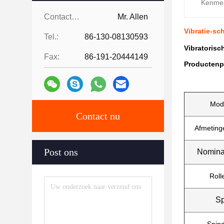
Kenme
Contacten:
Mr. Allen
Vibratie-sc
Tel.:
86-130-08130593
Vibratorisc
Fax:
86-191-20444149
Productenp
Mod
Contact nu
Afmeting
Post ons
Nomina
Roll
S