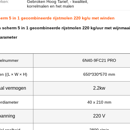
rken:
Gebroken Hoog Tarief, - kwaliteit,
korrelmalen en het malen
herm 5 in 1 gecombineerde rijstmolen 220 kg/u met winden
h scherm 5 in 1 gecombineerde rijstmolen 220 kg/uur met wijnmaa
arameter
elnummer
6N40-9FC21 PRO
en ((L × W × H)
650*330*570 mm
al vermogen
2.2kw
erdiameter
40 x 210 mm
panning
220 V