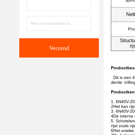
Spind
Net
Pro
Structu
ri
Verzend
Productbes
Dit is een 4
derde: trilli
Productke
1. 6N40V-202
2Het kan rijs
3. 6N40V-202
4De interne
5. Schotelsn
rijst zoals ri
6Het unieke 