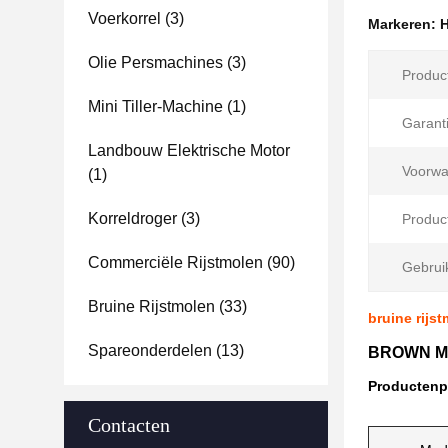
Voerkorrel
(3)
Markeren:
H
Olie Persmachines
(3)
Produc
Mini Tiller-Machine
(1)
Garanti
Landbouw Elektrische Motor
Voorwa
(1)
Korreldroger
(3)
Product
Commerciële Rijstmolen
(90)
Gebrui
Bruine Rijstmolen
(33)
bruine rijs
Spareonderdelen
(13)
BROWN MIN
Productenp
Contacten