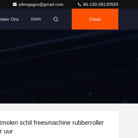
yifengagro@gmail.com
86-130-08130593
cteer Ons
Citaat
Dutch
stmolen schil freesmachine rubberroller
r uur