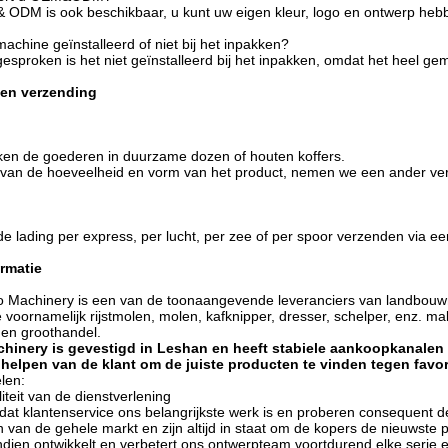
 ODM is ook beschikbaar, u kunt uw eigen kleur, logo en ontwerp hebbe
machine geïnstalleerd of niet bij het inpakken?
esproken is het niet geïnstalleerd bij het inpakken, omdat het heel gemak
 en verzending
en de goederen in duurzame dozen of houten koffers.
k van de hoeveelheid en vorm van het product, nemen we een ander ve
 lading per express, per lucht, per zee of per spoor verzenden via e
ormatie
ro Machinery is een van de toonaangevende leveranciers van landbou
e voornamelijk rijstmolen, molen, kafknipper, dresser, schelper, enz. 
 en groothandel.
inery is gevestigd in Leshan en heeft stabiele aankoopkanalen
 helpen van de klant om de juiste producten te vinden tegen favori
len:
iteit van de dienstverlening
at klantenservice ons belangrijkste werk is en proberen consequent de
 van de gehele markt en zijn altijd in staat om de kopers de nieuwste p
ien ontwikkelt en verbetert ons ontwerpteam voortdurend elke serie en