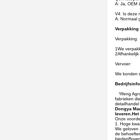
A: Ja, OEM &
V4: Is deze 
A: Normaal g
Verpakking
Verpakking:
1We verpakk
2Afhankelij
Vervoer:
We konden de
Bedrijfsinf
Yifeng Ag
fabrieken di
detailhandel
Dongya Mach
leveren.Het
Onze voorde
1. Hoge kwal
We geloven d
de behoeften
biedenBovend