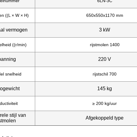
elnummer
6LN-3C
en ((L × W × H)
650x550x1170 mm
al vermogen
3 kW
lheid ((r/min)
rijstmolen 1400
panning
220 V
el snelheid
rijstschil 700
togewicht
145 kg
ductiviteit
≥ 200 kg/uur
rele stijl van
Afgekoppeld type
jstmolen