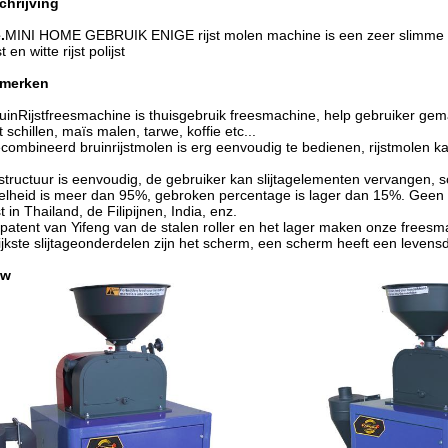
chrijving
.
MINI HOME GEBRUIK ENIGE rijst molen machine is een zeer slimme ma
t en witte rijst polijst
nmerken
uin
Rijstfreesmachine is thuisgebruik freesmachine, help gebruiker gema
t schillen, maïs malen, tarwe, koffie etc...
combineerd bruin
rijstmolen is erg eenvoudig te bedienen, rijstmolen
 structuur is eenvoudig, de gebruiker kan slijtagelementen vervangen
elheid is meer dan 95%, gebroken percentage is lager dan 15%. Geen bl
jst in Thailand, de Filipijnen, India, enz.
patent van Yifeng van de stalen roller en het lager maken onze freesm
jkste slijtageonderdelen zijn het scherm, een scherm heeft een levens
ow