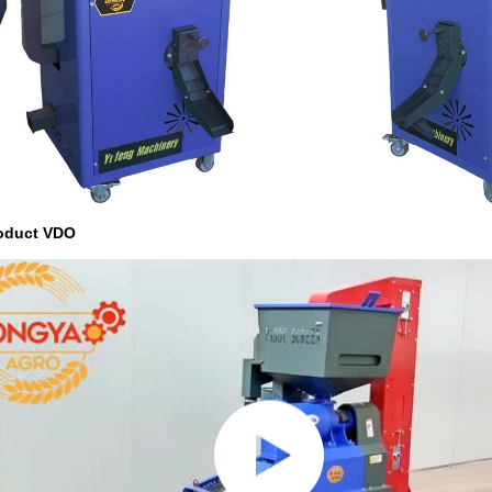
roduct VDO