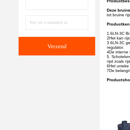
Productbes
Deze bruine
tot bruine rijs
Productke
1.
6LN-3C Br
2Het kan rijs
3.
6LN-3C ge
Verzend
regulator.
4De interne
5. Schotelsn
rijst zoals ri
6Het unieke 
7De belangri
Productsh