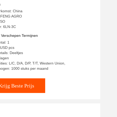
s
rkomst: China
YIFENG AGRO
 ISO
: 6LN-3C
t Verschepen Termijnen
tal: 1
50USD pcs
ails: Deeltjes
 dagen
ties: L/C, D/A, D/P, T/T, Western Union,
mogen: 1000 stuks per maand
Krijg Beste Prijs