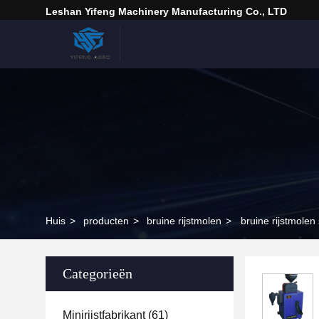
Leshan Yifeng Machinery Manufacturing Co., LTD
Huis
>
producten
>
bruine rijstmolen
>
bruine rijstmolen
Categorieën
Minirijstfabrikant
(61)