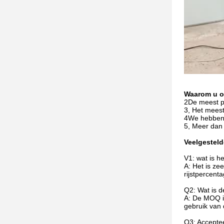
Waarom u o
2De meest pr
3, Het mees
4We hebben 
5, Meer dan
Veelgesteld
V1: wat is h
A: Het is ze
rijstpercent
Q2: Wat is 
A: De MOQ is
gebruik van
Q3: Accept