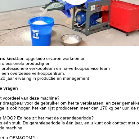
ns kiest
Een opgeleide ervaren werknemer
ofessionele productlijnen
t professionele verkoopteam en na-verkoopservice team
een overzeese verkoopcentrum.
 20 jaar ervaring in productie en management
e vragen
et voordeel van deze machine?
er draagbaar voor de gebruiker om het te verplaatsen, en zeer gemakkelij
age is ook hoger, het kan rijst produceren meer dan 170 kg per uur, de 
de MOQ? En hoe zit het met de garantieperiode?
 één stuk. De garantieperiode is één jaar, en u kunt ook contact met
 de machine.
eert u OEM&ODM?