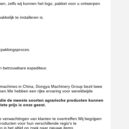
n, zelfs wij kunnen het logo, pakket voor u ontwerpen.
kelijk te installeren is.
rpakkingsproces.
en betrouwbare expediteur.
wmachines in China, Dongya Machinery Group bezit twee
maken.We hebben een rijke ervaring voor wereldwijde
 die de meeste soorten agrarische producten kunnen
ete prijs is onze geest.
 verwachtingen van klanten te overtreffen.Wij begrijpen
roducten voor hun verschillende regio's te
 is het altijd op zoek naar nieuwe items.