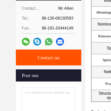
Mod
Contacten:
Mr. Allen
Afmeting
Tel.:
86-130-08130593
Nomina
Fax:
86-191-20444149
Rotorsne
S
Contact nu
Spind
Net
Post ons
Pro
Structu
ri