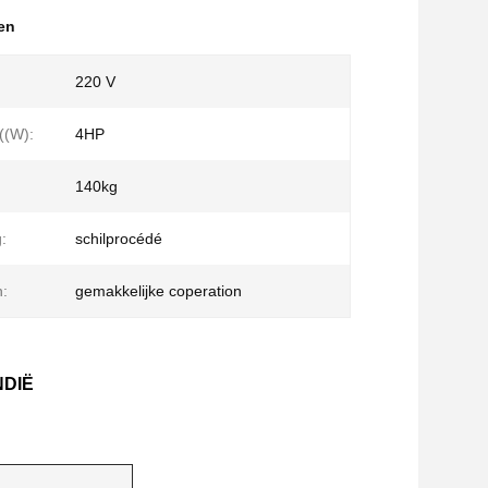
len
220 V
((W):
4HP
140kg
:
schilprocédé
:
gemakkelijke coperation
NDIË