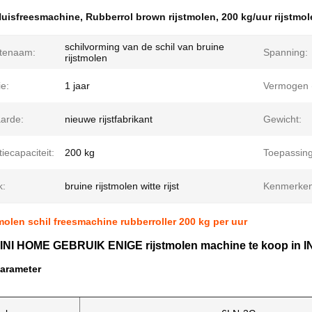
uisfreesmachine
,
Rubberrol brown rijstmolen
,
200 kg/uur rijstmo
schilvorming van de schil van bruine
tenaam:
Spanning:
rijstmolen
e:
1 jaar
Vermogen 
arde:
nieuwe rijstfabrikant
Gewicht:
iecapaciteit:
200 kg
Toepassing
k:
bruine rijstmolen witte rijst
Kenmerken
tmolen schil freesmachine rubberroller 200 kg per uur
I HOME GEBRUIK ENIGE rijstmolen machine te koop in I
arameter