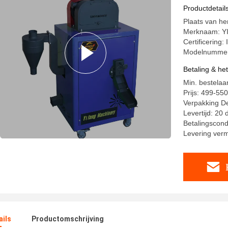
Productdetail
Plaats van he
Merknaam: 
Certificering:
Modelnummer
Betaling & he
Min. bestelaan
Prijs: 499-5
Verpakking Det
Levertijd: 20
Betalingscondi
Levering ver
ails
Productomschrijving