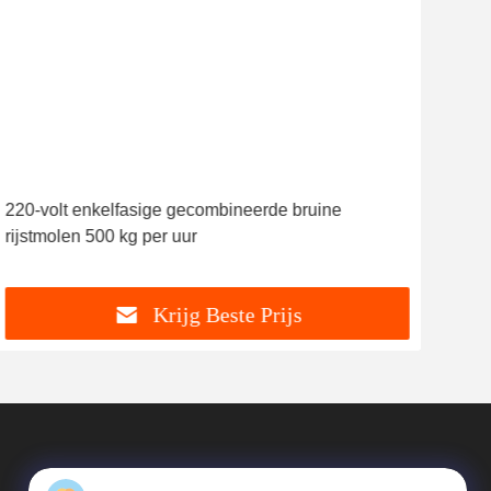
220-volt enkelfasige gecombineerde bruine
YIF
rijstmolen 500 kg per uur
CO
Krijg Beste Prijs