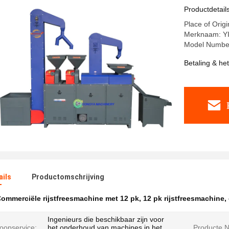
Productdetail
Place of Orig
Merknaam: 
Model Number
Betaling & he
ails
Productomschrijving
ommerciële rijstfreesmachine met 12 pk
,
12 pk rijstfreesmachine
,
Ingenieurs die beschikbaar zijn voor
oopservice:
het onderhoud van machines in het
Producte 