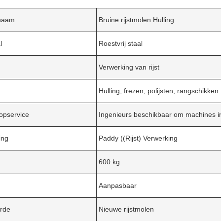
naam
Bruine rijstmolen Hulling
l
Roestvrij staal
Verwerking van rijst
Hulling, frezen, polijsten, rangschikken
opservice
Ingenieurs beschikbaar om machines i
ing
Paddy ((Rijst) Verwerking
600 kg
Aanpasbaar
rde
Nieuwe rijstmolen