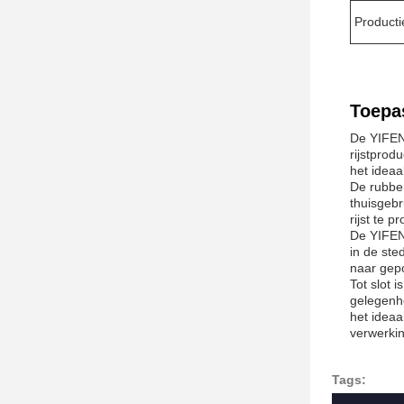
Producti
Toepa
De YIFENG
rijstprod
het idea
De rubber
thuisgebr
rijst te 
De YIFENG
in de ste
naar gepol
Tot slot 
gelegenhe
het ideaa
verwerking
Tags: