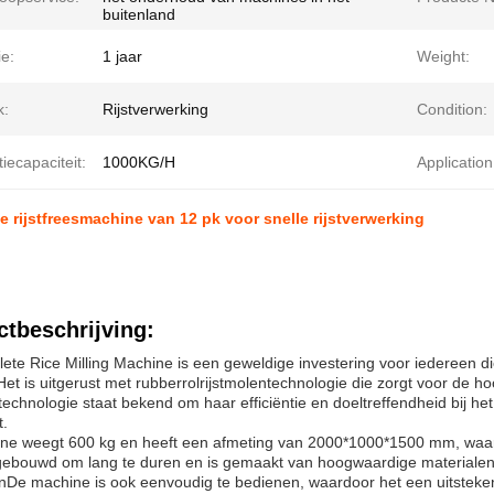
buitenland
e:
1 jaar
Weight:
k:
Rijstverwerking
Condition:
iecapaciteit:
1000KG/H
Application
 rijstfreesmachine van 12 pk voor snelle rijstverwerking
tbeschrijving:
te Rice Milling Machine is een geweldige investering voor iedereen die ri
.Het is uitgerust met rubberrolrijstmolentechnologie die zorgt voor de ho
technologie staat bekend om haar efficiëntie en doeltreffendheid bij het v
t.
ne weegt 600 kg en heeft een afmeting van 2000*1000*1500 mm, waardo
 gebouwd om lang te duren en is gemaakt van hoogwaardige materialen 
De machine is ook eenvoudig te bedienen, waardoor het een uitstekend