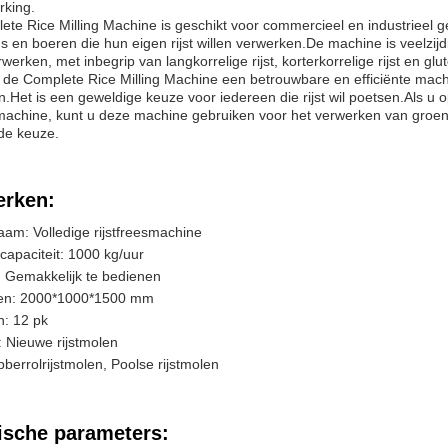
rking.
te Rice Milling Machine is geschikt voor commercieel en industrieel geb
ns en boeren die hun eigen rijst willen verwerken.De machine is veelzi
erwerken, met inbegrip van langkorrelige rijst, korterkorrelige rijst en glut
is de Complete Rice Milling Machine een betrouwbare en efficiënte machin
.Het is een geweldige keuze voor iedereen die rijst wil poetsen.Als 
smachine, kunt u deze machine gebruiken voor het verwerken van groene
de keuze.
rken:
am: Volledige rijstfreesmachine
capaciteit: 1000 kg/uur
 Gemakkelijk te bedienen
en: 2000*1000*1500 mm
: 12 pk
 Nieuwe rijstmolen
berrolrijstmolen, Poolse rijstmolen
ische parameters: