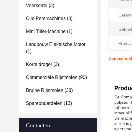
Voerkorrel
(3)
Garanti
Olie Persmachines
(3)
Gebrui
Mini Tiller-Machine
(1)
Product
Landbouw Elektrische Motor
(1)
Commerciële
Korreldroger
(3)
Commerciële Rijstmolen
(90)
Produc
Bruine Rijstmolen
(33)
De Comple
polijsten
Spareonderdelen
(13)
rubberrol
intact blijf
De machi
is.Het is
Contacten
weerstaan