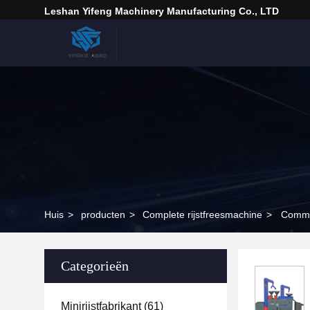
Leshan Yifeng Machinery Manufacturing Co., LTD
Huis
>
producten
>
Complete rijstfreesmachine
>
Commer
Categorieën
Minirijstfabrikant
(61)