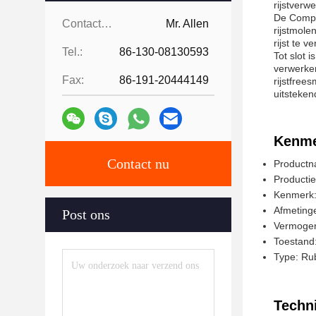
rijstverwe
De Comple
Contacten:
Mr. Allen
rijstmole
rijst te v
Tel.:
86-130-08130593
Tot slot 
verwerken
Fax:
86-191-20444149
rijstfree
uitsteken
Kenme
Contact nu
Productna
Productie
Kenmerk:
Afmeting
Post ons
Vermogen
Toestand:
Type: Rub
Techn