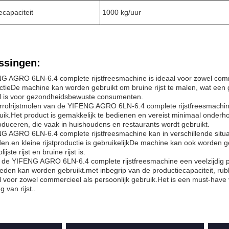
ecapaciteit
1000 kg/uur
ssingen:
 AGRO 6LN-6.4 complete rijstfreesmachine is ideaal voor zowel comme
uctieDe machine kan worden gebruikt om bruine rijst te malen, wat een ge
al is voor gezondheidsbewuste consumenten.
rolrijstmolen van de YIFENG AGRO 6LN-6.4 complete rijstfreesmachine i
uik.Het product is gemakkelijk te bedienen en vereist minimaal onder
produceren, die vaak in huishoudens en restaurants wordt gebruikt.
 AGRO 6LN-6.4 complete rijstfreesmachine kan in verschillende situat
den.en kleine rijstproductie is gebruikelijkDe machine kan ook worden g
ijste rijst en bruine rijst is.
is de YIFENG AGRO 6LN-6.4 complete rijstfreesmachine een veelzijdig p
den kan worden gebruikt.met inbegrip van de productiecapaciteit, rubb
l voor zowel commercieel als persoonlijk gebruik.Het is een must-have 
 van rijst..