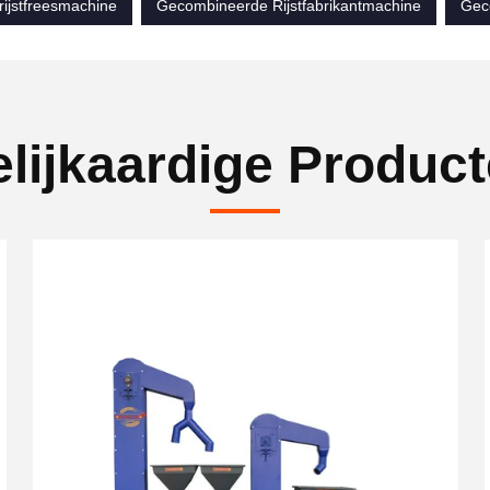
rijstfreesmachine
Gecombineerde Rijstfabrikantmachine
Geco
lijkaardige Produc