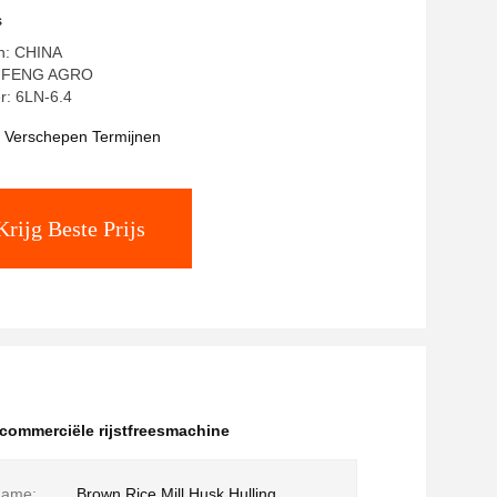
s
in: CHINA
YIFENG AGRO
: 6LN-6.4
t Verschepen Termijnen
Krijg Beste Prijs
commerciële rijstfreesmachine
Name:
Brown Rice Mill Husk Hulling