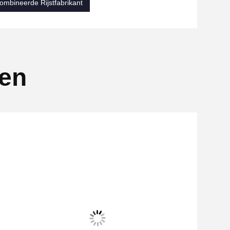
mbineerde Rijstfabrikant
ten