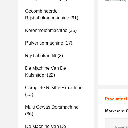
Gecombineerde
Rijstfabrikantmachine
(91)
Korenmolenmachine
(35)
Pulverisermachine
(17)
Rijstfabrikantlift
(2)
De Machine Van De
Kafsnijder
(22)
Complete Rijstfreesmachine
(13)
Productdet
Multi Gewas Dorsmachine
Markeren:
C
(36)
De Machine Van De
Naverk