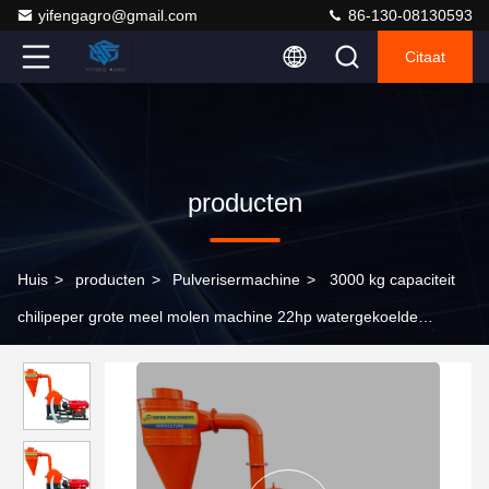
yifengagro@gmail.com
86-130-08130593
Citaat
producten
Huis
>
producten
>
Pulverisermachine
>
3000 kg capaciteit
chilipeper grote meel molen machine 22hp watergekoelde
dieselmotor