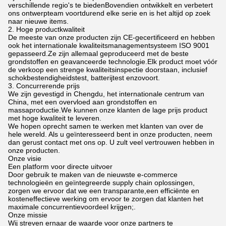
verschillende regio's te biedenBovendien ontwikkelt en verbetert
ons ontwerpteam voortdurend elke serie en is het altijd op zoek
naar nieuwe items.
2. Hoge productkwaliteit
De meeste van onze producten zijn CE-gecertificeerd en hebben
ook het internationale kwaliteitsmanagementsysteem ISO 9001
gepasseerd.Ze zijn allemaal geproduceerd met de beste
grondstoffen en geavanceerde technologie.Elk product moet vóór
de verkoop een strenge kwaliteitsinspectie doorstaan, inclusief
schokbestendigheidstest, batterijtest enzovoort.
3. Concurrerende prijs
We zijn gevestigd in Chengdu, het internationale centrum van
China, met een overvloed aan grondstoffen en
massaproductie.We kunnen onze klanten de lage prijs product
met hoge kwaliteit te leveren.
We hopen oprecht samen te werken met klanten van over de
hele wereld. Als u geïnteresseerd bent in onze producten, neem
dan gerust contact met ons op. U zult veel vertrouwen hebben in
onze producten.
Onze visie
Een platform voor directe uitvoer
Door gebruik te maken van de nieuwste e-commerce
technologieën en geïntegreerde supply chain oplossingen,
zorgen we ervoor dat we een transparante,een efficiënte en
kosteneffectieve werking om ervoor te zorgen dat klanten het
maximale concurrentievoordeel krijgen;.
Onze missie
Wij streven ernaar de waarde voor onze partners te