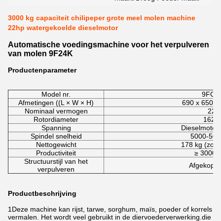
3000 kg capaciteit chilipeper grote meel molen machine
22hp watergekoelde dieselmotor
Automatische voedingsmachine voor het verpulveren
van molen 9F24K
Productenparameter
Model nr.
9FC-
Afmetingen ((L × W × H)
690 x 650 
Nominaal vermogen
22 
Rotordiameter
162 
Spanning
Dieselmotor
Spindel snelheid
5000-500
Nettogewicht
178 kg (zon
Productiviteit
≥ 3000 
Structuurstijl van het
Afgekoppe
verpulveren
Productbeschrijving
1Deze machine kan rijst, tarwe, sorghum, maïs, poeder of korrels
vermalen. Het wordt veel gebruikt in de diervoederverwerking.die