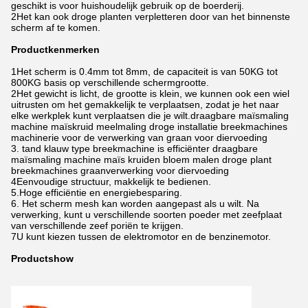
geschikt is voor huishoudelijk gebruik op de boerderij.
2Het kan ook droge planten verpletteren door van het binnenste
scherm af te komen.
Productkenmerken
1Het scherm is 0.4mm tot 8mm, de capaciteit is van 50KG tot
800KG basis op verschillende schermgrootte.
2Het gewicht is licht, de grootte is klein, we kunnen ook een wiel
uitrusten om het gemakkelijk te verplaatsen, zodat je het naar
elke werkplek kunt verplaatsen die je wilt.draagbare maïsmaling
machine maïskruid meelmaling droge installatie breekmachines
machinerie voor de verwerking van graan voor diervoeding
3. tand klauw type breekmachine is efficiënter draagbare
maïsmaling machine maïs kruiden bloem malen droge plant
breekmachines graanverwerking voor diervoeding
4Eenvoudige structuur, makkelijk te bedienen.
5.Hoge efficiëntie en energiebesparing.
6. Het scherm mesh kan worden aangepast als u wilt. Na
verwerking, kunt u verschillende soorten poeder met zeefplaat
van verschillende zeef poriën te krijgen.
7U kunt kiezen tussen de elektromotor en de benzinemotor.
Productshow