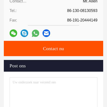
Contacten:
Mr. Allen
Tel.:
86-130-08130593
Fax:
86-191-20444149
Contact nu
Post ons