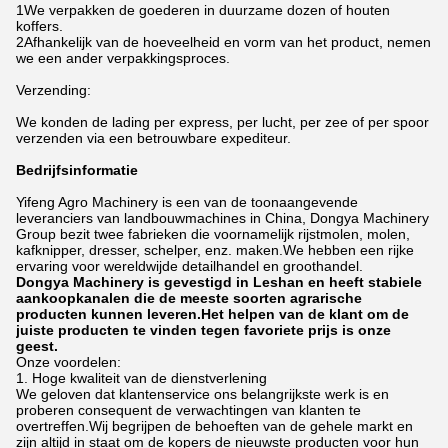
1We verpakken de goederen in duurzame dozen of houten
koffers.
2Afhankelijk van de hoeveelheid en vorm van het product, nemen
we een ander verpakkingsproces.
Verzending:
We konden de lading per express, per lucht, per zee of per spoor
verzenden via een betrouwbare expediteur.
Bedrijfsinformatie
Yifeng Agro Machinery is een van de toonaangevende
leveranciers van landbouwmachines in China, Dongya Machinery
Group bezit twee fabrieken die voornamelijk rijstmolen, molen,
kafknipper, dresser, schelper, enz. maken.We hebben een rijke
ervaring voor wereldwijde detailhandel en groothandel.
Dongya Machinery is gevestigd in Leshan en heeft stabiele
aankoopkanalen die de meeste soorten agrarische
producten kunnen leveren.Het helpen van de klant om de
juiste producten te vinden tegen favoriete prijs is onze
geest.
Onze voordelen:
1. Hoge kwaliteit van de dienstverlening
We geloven dat klantenservice ons belangrijkste werk is en
proberen consequent de verwachtingen van klanten te
overtreffen.Wij begrijpen de behoeften van de gehele markt en
zijn altijd in staat om de kopers de nieuwste producten voor hun