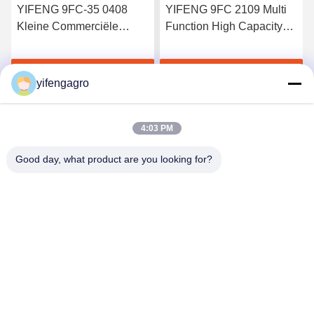
YIFENG 9FC-35 0408
YIFENG 9FC 2109 Multi
Kleine Commerciële
Function High Capacity
Graanmolen
Rice Grain Mill
(Multifunctionele
Krijg Beste Prijs
Krijg Beste Prijs
rijstkorrelmolen met een
yifengagro
hoge capaciteit)
4:03 PM
Good day, what product are you looking for?
Leshan Yifeng Machinery Manufacturing Co.,
LTD
yifengagro@gmail.com
86-130-08130593
Voeg toe: No33-1, Shunhe-Straat, Yancheng-Stad,
jingyan provincie, leshan stad, de provincie van Sichuan