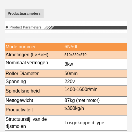
Productparameters
Modelnummer
6N50L
Afmetingen (L×B×H)
510x330x570
Nominaal vermogen
3
kw
Roller Diameter
50mm
Spanning
220v
1400-16
00r/min
Spindelsnelheid
Nettogewicht
87kg (met motor)
≥300kg/h
Productiviteit
Structuurstijl van de
Losgekoppeld type
rijstmolen