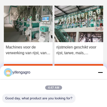
Machines voor de
rijstmolen geschikt voor
verwerking van rijst, van
rijst, tarwe, maïs,
ijzer of van staal, voor de
koffieverwerking, levering
verwerking van rijst, van
en duurzame
Krijg Beste Prijs
Krijg Beste Prijs
paddywijn, van maïs en
landbouwmachines
yifengagro
van koffie
4:47 AM
Good day, what product are you looking for?
Leshan Yifeng Machinery Manufacturing Co.,