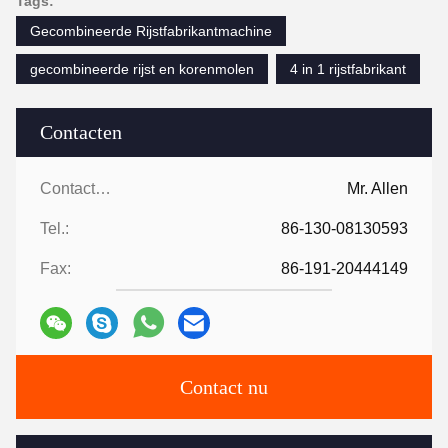
Tags:
Gecombineerde Rijstfabrikantmachine
gecombineerde rijst en korenmolen
4 in 1 rijstfabrikant
Contacten
Contacten:
Mr. Allen
Tel.:
86-130-08130593
Fax:
86-191-20444149
Contact nu