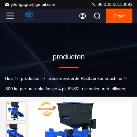
yifengagro@gmail.com
86-130-08130593
Citaat
producten
Huis
>
producten
>
Gecombineerde Rijstfabrikantmachine
>
300 kg per uur enkelfasige 4 pk 6N50L rijstmolen met trillingen +
ontsteker