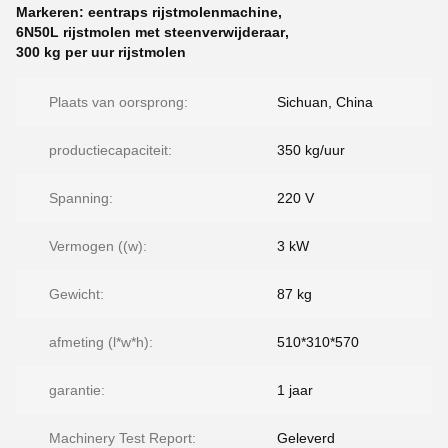
Markeren:
eentraps rijstmolenmachine
,
6N50L rijstmolen met steenverwijderaar
,
300 kg per uur rijstmolen
Plaats van oorsprong:
Sichuan, China
productiecapaciteit:
350 kg/uur
Spanning:
220 V
Vermogen ((w):
3 kW
Gewicht:
87 kg
afmeting (l*w*h):
510*310*570
garantie:
1 jaar
Machinery Test Report:
Geleverd