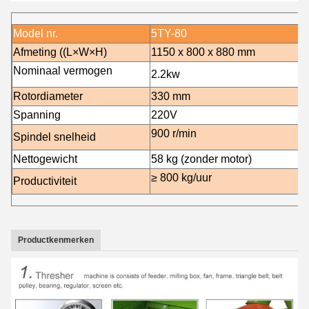
Model nr.
5TY-80
Afmeting ((L×W×H)
1150 x 800 x 880 mm
Nominaal vermogen
2.2kw
Rotordiameter
330 mm
Spanning
220V
900 r/min
Spindel snelheid
Nettogewicht
58 kg (zonder motor)
≥ 800 kg/uur
Productiviteit
Productkenmerken