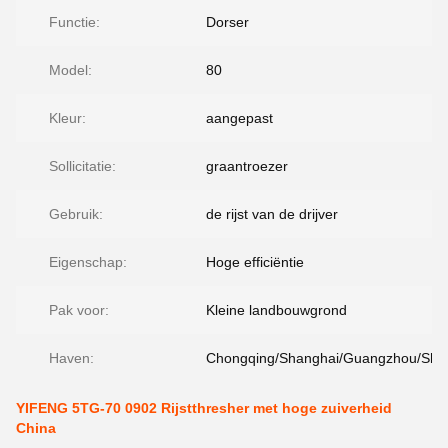
Functie:
Dorser
Model:
80
Kleur:
aangepast
Sollicitatie:
graantroezer
Gebruik:
de rijst van de drijver
Eigenschap:
Hoge efficiëntie
Pak voor:
Kleine landbouwgrond
Haven:
Chongqing/Shanghai/Guangzhou/She
YIFENG 5TG-70 0902 Rijstthresher met hoge zuiverheid
China