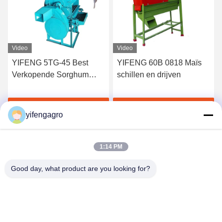
Video
Video
YIFENG 5TG-45 Best
YIFENG 60B 0818 Maïs
Verkopende Sorghum
schillen en drijven
Dorsmachine met Hoge
Kwaliteit
Krijg Beste Prijs
Krijg Beste Prijs
yifengagro
1:14 PM
Good day, what product are you looking for?
Leshan Yifeng Machinery Manufacturing Co.,
LTD
yifengagro@gmail.com