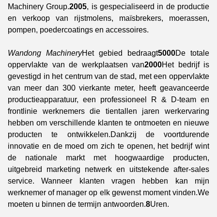
Machinery Group.
2005
, is gespecialiseerd in de productie
en verkoop van rijstmolens, maïsbrekers, moerassen,
pompen, poedercoatings en accessoires.
Wandong Machinery
Het gebied bedraagt
5000
De totale
oppervlakte van de werkplaatsen van
2000
Het bedrijf is
gevestigd in het centrum van de stad, met een oppervlakte
van meer dan 300 vierkante meter, heeft geavanceerde
productieapparatuur, een professioneel R & D-team en
frontlinie werknemers die tientallen jaren werkervaring
hebben om verschillende klanten te ontmoeten en nieuwe
producten te ontwikkelen.Dankzij de voortdurende
innovatie en de moed om zich te openen, het bedrijf wint
de nationale markt met hoogwaardige producten,
uitgebreid marketing netwerk en uitstekende after-sales
service. Wanneer klanten vragen hebben kan mijn
werknemer of manager op elk gewenst moment vinden.We
moeten u binnen de termijn antwoorden.
8
Uren.