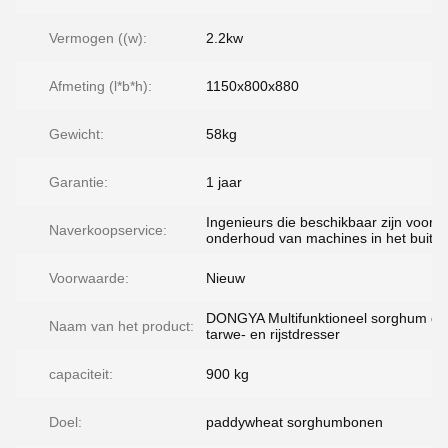
Vermogen ((w):
2.2kw
Afmeting (l*b*h):
1150x800x880
Gewicht:
58kg
Garantie:
1 jaar
Ingenieurs die beschikbaar zijn voor h
Naverkoopservice:
onderhoud van machines in het buite
Voorwaarde:
Nieuw
DONGYA Multifunktioneel sorghum qu
Naam van het product:
tarwe- en rijstdresser
capaciteit:
900 kg
Doel:
paddywheat sorghumbonen