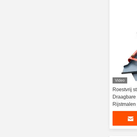
Video
Roestvrij s
Draagbare 
Rijstmalen
2800r/Min