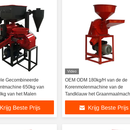
Video
le Gecombineerde
OEM ODM 180kg/H van de de
kantmachine 650kg van
Korenmolenmachine van de
kg van het Malen
Tandklauw het Graanmaalmach
9FC-21
Krijg Beste Prijs
Krijg Beste Prijs