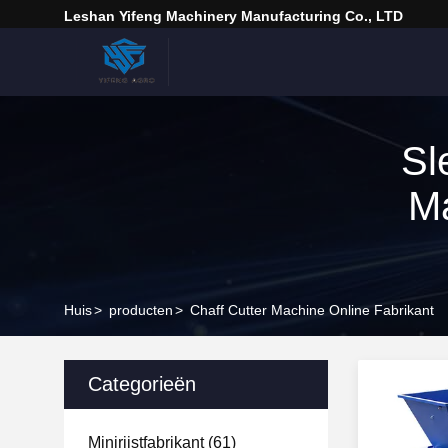
Leshan Yifeng Machinery Manufacturing Co., LTD
Sl
M
Huis
>
producten
>
Chaff Cutter Machine Online Fabrikant
Categorieën
Minirijstfabrikant
(61)