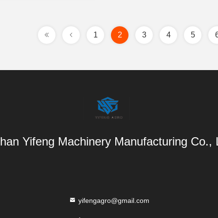
1
2
3
4
5
han Yifeng Machinery Manufacturing Co.,
yifengagro@gmail.com