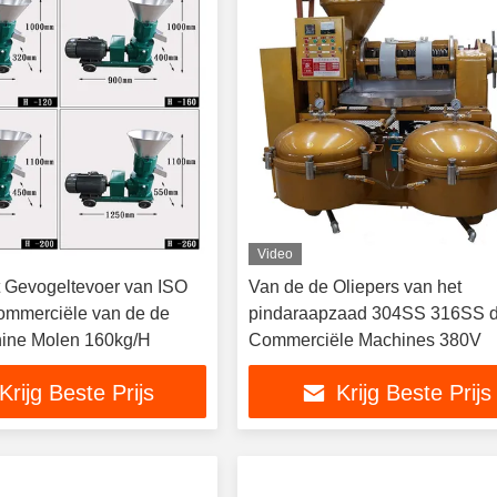
Video
t Gevogeltevoer van ISO
Van de de Oliepers van het
ommerciële van de de
pindaraapzaad 304SS 316SS 
ine Molen 160kg/H
Commerciële Machines 380V
Krijg Beste Prijs
Krijg Beste Prijs