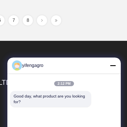
6
7
8
yifengagro
 LTD
2:12 PM
Good day, what product are you looking 
Snelkoppelingen
for?
Bedrijfprofiel
Fabrieksreis