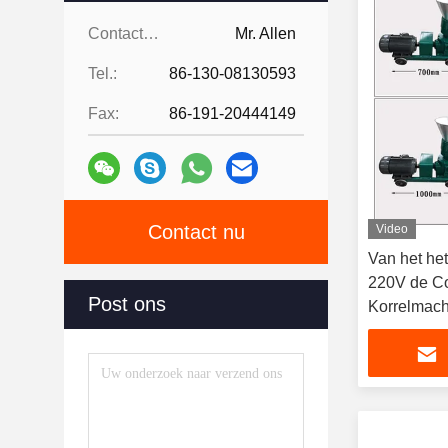
Contacten:
Mr. Allen
Tel.:
86-130-08130593
Fax:
86-191-20444149
Contact nu
Video
Van het he
220V de C
Post ons
Korrelmach