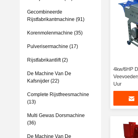
Gecombineerde
Rijstfabrikantmachine
(91)
Korenmolenmachine
(35)
Pulverisermachine
(17)
Rijstfabrikantlift
(2)
4kw/6HP D
De Machine Van De
Veevoeders
Kafsnijder
(22)
Uur
Complete Rijstfreesmachine
(13)
Multi Gewas Dorsmachine
(36)
De Machine Van De