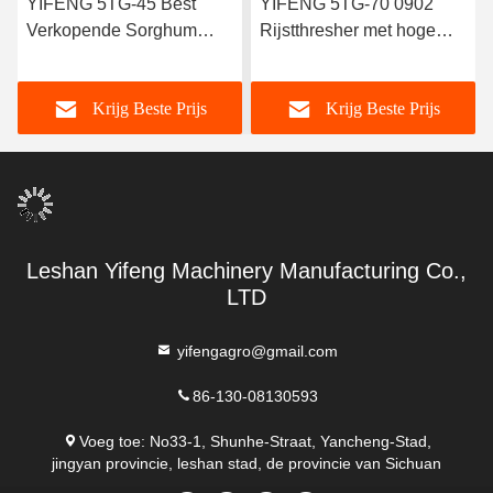
YIFENG 5TG-45 Best
YIFENG 5TG-70 0902
Verkopende Sorghum
Rijstthresher met hoge
Dorsmachine met Hoge
zuiverheid China
Kwaliteit
Krijg Beste Prijs
Krijg Beste Prijs
Leshan Yifeng Machinery Manufacturing Co.,
LTD
yifengagro@gmail.com
86-130-08130593
Voeg toe: No33-1, Shunhe-Straat, Yancheng-Stad,
jingyan provincie, leshan stad, de provincie van Sichuan