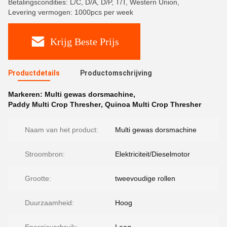
Betalingscondities: L/C, D/A, D/P, T/T, Western Union,
Levering vermogen: 1000pcs per week
Krijg Beste Prijs
Productdetails
Productomschrijving
Markeren:
Multi gewas dorsmachine
,
Paddy Multi Crop Thresher
,
Quinoa Multi Crop Thresher
Naam van het product:
Multi gewas dorsmachine
Stroombron:
Elektriciteit/Dieselmotor
Grootte:
tweevoudige rollen
Duurzaamheid:
Hoog