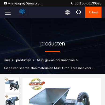
yifengagro@gmail.com
86-130-08130593
Citaat
producten
Huis
>
producten
>
Multi gewas dorsmachine
>
Gegalvaniseerde staalmaterialen Multi Crop Thresher voor
rijsttarwe quinoa sorghum oilrape